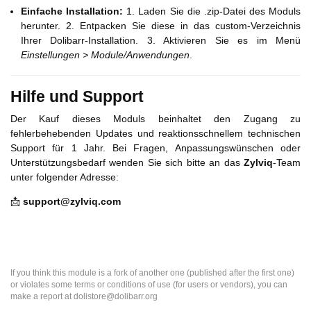
Einfache Installation:
1. Laden Sie die .zip-Datei des Moduls
herunter. 2. Entpacken Sie diese in das custom-Verzeichnis
Ihrer Dolibarr-Installation. 3. Aktivieren Sie es im Menü
Einstellungen > Module/Anwendungen
.
Hilfe und Support
Der Kauf dieses Moduls beinhaltet den Zugang zu
fehlerbehebenden Updates und reaktionsschnellem technischen
Support für 1 Jahr. Bei Fragen, Anpassungswünschen oder
Unterstützungsbedarf wenden Sie sich bitte an das
Zylviq
-Team
unter folgender Adresse:
📩
support@zylviq.com
If you think this module is a fork of another one (published after the first one)
or violates some terms or conditions of use (for users or vendors), you can
make a report at dolistore@dolibarr.org