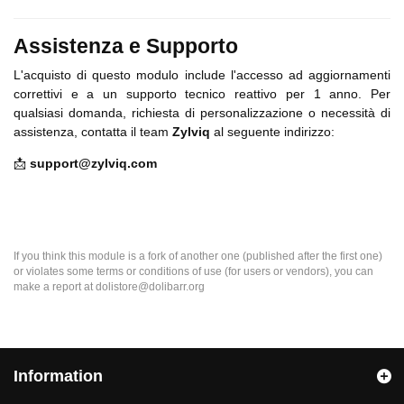
Assistenza e Supporto
L'acquisto di questo modulo include l'accesso ad aggiornamenti
correttivi e a un supporto tecnico reattivo per 1 anno. Per
qualsiasi domanda, richiesta di personalizzazione o necessità di
assistenza, contatta il team
Zylviq
al seguente indirizzo:
📩
support@zylviq.com
If you think this module is a fork of another one (published after the first one)
or violates some terms or conditions of use (for users or vendors), you can
make a report at dolistore@dolibarr.org
Information