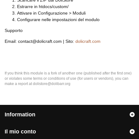
Scaricare il ZIP dal DoliStore
Estrarre in htdocs/custom/
Attivare in Configurazione > Moduli
Configurare nelle impostazioni del modulo
Supporto
Email: contact@dolicraft.com | Sito:
dolicraft.com
If you think this module is a fork of another one (published after the first one)
or violates some terms or conditions of use (for users or vendors), you can
make a report at dolistore@dolibarr.org
Information
Il mio conto