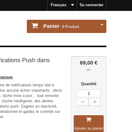
Français
Se connecter
Panier
0
Produit
fications Push dans
69,00 €
HT
005445
Quantité
re de notifications temps réel à
lus aucune action importante : devis
ée, tâche mise à jour… tout remonte
cloche intelligente, des alertes
cations push. Gagnez en réactivité,
pérationnel et gardez le contrôle sur
rt.
Ajouter au panier