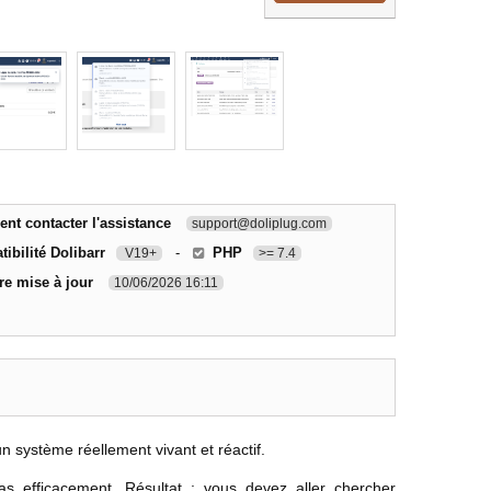
t contacter l'assistance
support@doliplug.com
ibilité Dolibarr
-
PHP
V19+
>= 7.4
re mise à jour
10/06/2026 16:11
 système réellement vivant et réactif.
s efficacement. Résultat : vous devez aller chercher