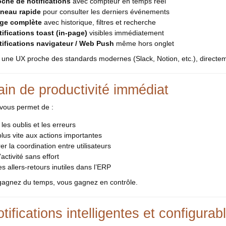
oche de notifications
avec compteur en temps réel
neau rapide
pour consulter les derniers événements
ge complète
avec historique, filtres et recherche
tifications toast (in-page)
visibles immédiatement
tifications navigateur / Web Push
même hors onglet
: une UX proche des standards modernes (Slack, Notion, etc.), directem
ain de productivité immédiat
vous permet de :
 les oublis et les erreurs
plus vite aux actions importantes
er la coordination entre utilisateurs
’activité sans effort
les allers-retours inutiles dans l’ERP
gagnez du temps, vous gagnez en contrôle.
tifications intelligentes et configurab