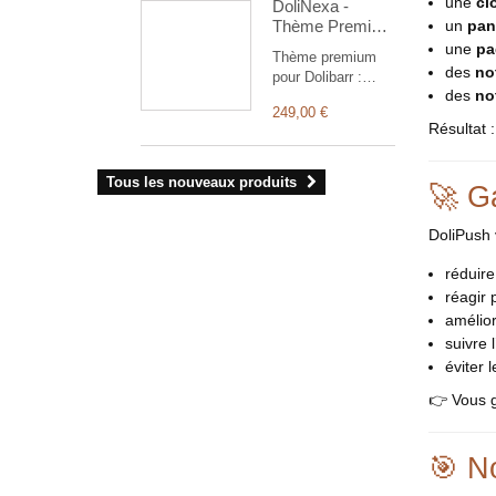
une
cl
DoliNexa -
que les
Thème Premium
un
pan
commandes,
pour Dolibarr
factures et
une
pa
Thème premium
ERP & CRM
propales).
des
no
pour Dolibarr :
L'administration du
des
no
menu vertical
module vous
249,00 €
rétractable, tableau
permet de gérer
Résultat 
de bord repensé
votre charte
avec graphiques et
graphique
widgets, modes
Tous les nouveaux produits
personnelle ainsi
🚀 G
clair et sombre,
que de nombreux
affichage
paramétrages.
DoliPush 
responsive.
réduire
réagir 
amélior
suivre l
éviter 
👉 Vous 
🎯 No