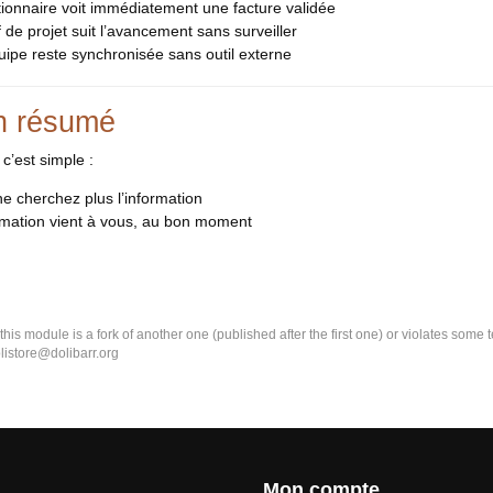
ionnaire voit immédiatement une facture validée
 de projet suit l’avancement sans surveiller
ipe reste synchronisée sans outil externe
n résumé
c’est simple :
e cherchez plus l’information
rmation vient à vous, au bon moment
k this module is a fork of another one (published after the first one) or violates som
olistore@dolibarr.org
Mon compte