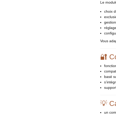
Le module
choix d
exclusi
gestion
réglage
config
Vous adap
🔐 C
fonctio
compat
basé s
s’intèg
support
💡 C
un comm