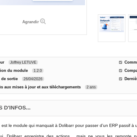
Agrandir
eur
Commen
Joffrey LETUVE
sion du module
Compat
1.2.0
 de sortie
Derniè
26/04/2026
s aux mises à jour et aux téléchargements
2 ans
 D'INFOS...
h
est le module qui manquait à Dolibarr pour passer d’un ERP passif à un
hui, Dolibarr enregistre des actions… mais ne vous les remonte pa