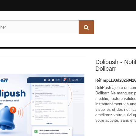
Dolipush - Noti
Dolibarr
Réf
mp1193d20260426
DoliPush ajoute un cent
Dolibarr. Ne manquez p
modifié, facture valid
instantanément via une 
visuelles et des notifi
améliorez votre suivi o
votre activité, sans effo