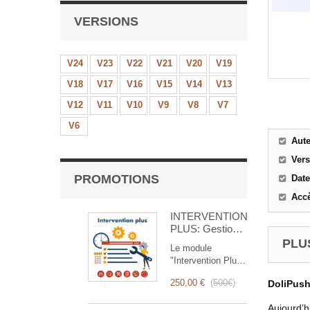
VERSIONS
V24
V23
V22
V21
V20
V19
V18
V17
V16
V15
V14
V13
V12
V11
V10
V9
V8
V7
V6
Aut
Ver
PROMOTIONS
Date
Accè
INTERVENTION
PLUS: Gestion
Complète des
PLUS
Le module
Interventions
"Intervention Plus"
est un outil
250,00 €
(
500€
)
DoliPus
révolutionnaire qui
simplifie et
Aujourd’