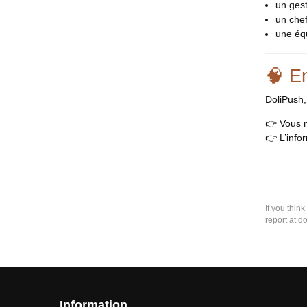
un gest
un chef
une équ
🧠 E
DoliPush, 
👉 Vous n
👉 L’info
If you thin
report at d
Information