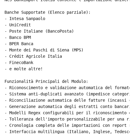
Banche Supportate (Elenco parziale):

- Intesa Sanpaolo

- UniCredit

- Poste Italiane (BancoPosta)

- Banco BPM

- BPER Banca

- Monte dei Paschi di Siena (MPS)

- Crédit Agricole Italia

- FinecoBank

- e molte altre!

Funzionalità Principali del Modulo:

- Riconoscimento e validazione automatica del formato C
- Sistema anti-duplicati avanzato (impedisce categoric
- Riconciliazione automatica delle fatture (incassi cl
- Generazione automatica degli estratti conto bancari 
- Modelli Regex configurabili per il riconoscimento de
- Tolleranza dell'importo personalizzabile per una ric
- Cronologia completa delle importazioni con report st
- Interfaccia multilingua (Italiano, Inglese, Tedesco)
