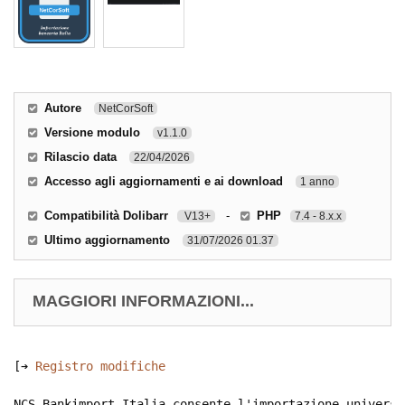
Autore
NetCorSoft
Versione modulo
v1.1.0
Rilascio data
22/04/2026
Accesso agli aggiornamenti e ai download
1 anno
Compatibilità Dolibarr
-
PHP
V13+
7.4 - 8.x.x
Ultimo aggiornamento
31/07/2026 01.37
MAGGIORI INFORMAZIONI...
[➔ 
Registro modifiche
NCS Bankimport Italia consente l'importazione universa