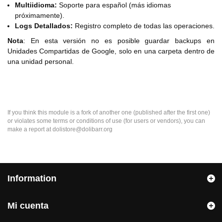
Multiidioma:
Soporte para español (más idiomas
próximamente).
Logs Detallados:
Registro completo de todas las operaciones.
Nota
: En esta versión no es posible guardar backups en
Unidades Compartidas de Google, solo en una carpeta dentro de
una unidad personal.
If you think this module is a fork of another one (published after the first one)
or violates some terms or conditions of use (for users or vendors), you can
make a report at dolistore@dolibarr.org
Information
Mi cuenta