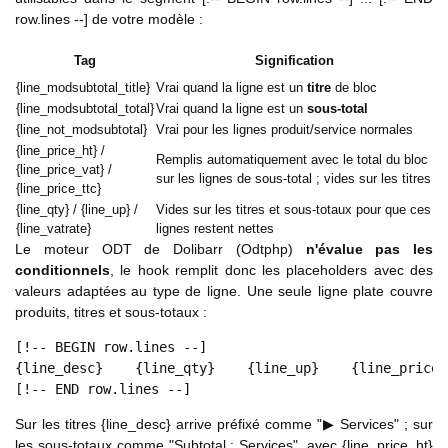
row.lines --] de votre modèle :
Tag
Signification
{line_modsubtotal_title}
Vrai quand la ligne est un
titre
de bloc
{line_modsubtotal_total}
Vrai quand la ligne est un
sous-total
{line_not_modsubtotal}
Vrai pour les lignes produit/service normales
{line_price_ht} /
Remplis automatiquement avec le total du bloc
{line_price_vat} /
sur les lignes de sous-total ; vides sur les titres
{line_price_ttc}
{line_qty} / {line_up} /
Vides sur les titres et sous-totaux pour que ces
{line_vatrate}
lignes restent nettes
Le moteur ODT de Dolibarr (Odtphp)
n'évalue pas les
conditionnels
, le hook remplit donc les placeholders avec des
valeurs adaptées au type de ligne. Une seule ligne plate couvre
produits, titres et sous-totaux :
[!-- BEGIN row.lines --]

{line_desc}    {line_qty}    {line_up}    {line_price_h
[!-- END row.lines --]
Sur les titres {line_desc} arrive préfixé comme "▶ Services" ; sur
les sous-totaux comme "Subtotal : Services", avec {line_price_ht}