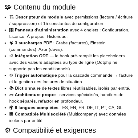
🧩 Contenu du module
🏗️
Descripteur de module
avec permissions (lecture / écriture
/ suppression) et 15 constantes de configuration.
🎛️
Panneau d'administration
avec 4 onglets : Configuration,
Licence, À propos, Historique.
🧠
3 surcharges PDF
: Crabe (factures), Einstein
(commandes), Azur (devis).
🎨
Intégration ODT
— le hook pré-remplit les placeholders
avec des valeurs adaptées au type de ligne (Odtphp ne
supporte pas les conditionnels).
⚙️
Trigger automatique
pour la cascade commande → facture
et la gestion des factures de situation.
📚
Dictionnaire
de textes libres réutilisables, isolés par entité.
🧱
Architecture propre
: services spécialisés, handlers de
hook séparés, refactor en profondeur.
🌍
8 langues complètes
: ES, EN, FR, DE, IT, PT, CA, GL.
🏢
Compatible Multisociété
(Multicompany) avec données
isolées par entité.
⚙️ Compatibilité et exigences