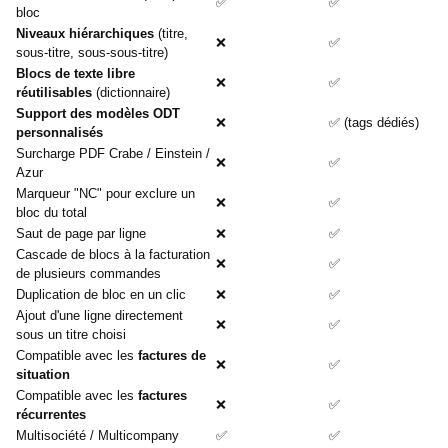
✅
✅
bloc
Niveaux hiérarchiques
(titre,
❌
✅
sous-titre, sous-sous-titre)
Blocs de texte libre
❌
✅
réutilisables
(dictionnaire)
Support des modèles ODT
❌
✅ (tags dédiés)
personnalisés
Surcharge PDF Crabe / Einstein /
❌
✅
Azur
Marqueur "NC" pour exclure un
❌
✅
bloc du total
Saut de page par ligne
❌
✅
Cascade de blocs à la facturation
❌
✅
de plusieurs commandes
Duplication de bloc en un clic
❌
✅
Ajout d'une ligne directement
❌
✅
sous un titre choisi
Compatible avec les
factures de
❌
✅
situation
Compatible avec les
factures
❌
✅
récurrentes
Multisociété / Multicompany
✅
✅