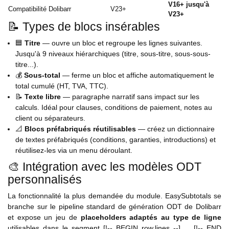
V16+ jusqu'à
Compatibilité Dolibarr
V23+
V23+
📝 Types de blocs insérables
🟦
Titre
— ouvre un bloc et regroupe les lignes suivantes.
Jusqu'à 9 niveaux hiérarchiques (titre, sous-titre, sous-sous-
titre...).
💰
Sous-total
— ferme un bloc et affiche automatiquement le
total cumulé (HT, TVA, TTC).
📝
Texte libre
— paragraphe narratif sans impact sur les
calculs. Idéal pour clauses, conditions de paiement, notes au
client ou séparateurs.
📐
Blocs préfabriqués réutilisables
— créez un dictionnaire
de textes préfabriqués (conditions, garanties, introductions) et
réutilisez-les via un menu déroulant.
🎨 Intégration avec les modèles ODT
personnalisés
La fonctionnalité la plus demandée du module. EasySubtotals se
branche sur le pipeline standard de génération ODT de Dolibarr
et expose un jeu de
placeholders adaptés au type de ligne
utilisables dans le segment [!-- BEGIN row.lines --] ... [!-- END