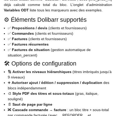
déjà calculé comme total du bloc. L'onglet d'administration
Variables ODT
liste tous les marqueurs avec des exemples.
⚙️ Éléments Dolibarr supportés
✅
Propositions / devis
(clients et fournisseurs)
✅
Commandes
(clients et fournisseurs)
✅
Factures
(clients et fournisseurs)
✅
Factures récurrentes
✅
Factures de situation
(gestion automatique de
situation_percent)
🛠️ Options de configuration
🔢
Activer les niveaux hiérarchiques
(titres imbriqués jusqu'à
9 niveaux)
➕
Autoriser ajout / édition / suppression / duplication
des
blocs indépendamment
🎨
Style PDF des titres et sous-totaux
(gras, italique,
souligné)
📄
Saut de page par ligne
🔀
Cascade commande → facture
: un bloc titre + sous-total
par commande facturée (avec __REFORDER__ et