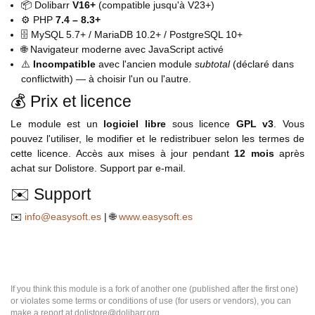
📦 Dolibarr
V16+
(compatible jusqu'à V23+)
⚙️ PHP
7.4 – 8.3+
🗄️ MySQL 5.7+ / MariaDB 10.2+ / PostgreSQL 10+
🌐 Navigateur moderne avec JavaScript activé
⚠️
Incompatible
avec l'ancien module
subtotal
(déclaré dans
conflictwith) — à choisir l'un ou l'autre.
💰 Prix et licence
Le module est un
logiciel libre
sous licence
GPL v3
. Vous
pouvez l'utiliser, le modifier et le redistribuer selon les termes de
cette licence. Accès aux mises à jour pendant
12
mois
après
achat sur Dolistore. Support par e-mail.
✉️ Support
✉️
info@easysoft.es
| 🌐
www.easysoft.es
If you think this module is a fork of another one (published after the first one)
or violates some terms or conditions of use (for users or vendors), you can
make a report at dolistore@dolibarr.org