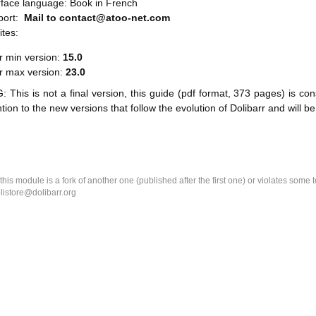
rface language: Book in French
port:
Mail to contact@atoo-net.com
ites:
r min version:
15.0
rr max version:
23.0
This is not a final version, this guide (pdf format, 373 pages) is c
tion to the new versions that follow the evolution of Dolibarr and will be
k this module is a fork of another one (published after the first one) or violates som
olistore@dolibarr.org