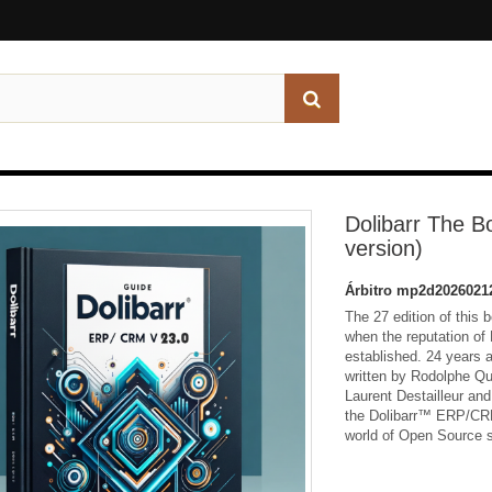
Dolibarr The B
version)
Árbitro
mp2d2026021
The 27 edition of this 
when the reputation of 
established. 24 years af
written by Rodolphe Qui
Laurent Destailleur and
the Dolibarr™ ERP/CRM
world of Open Source s