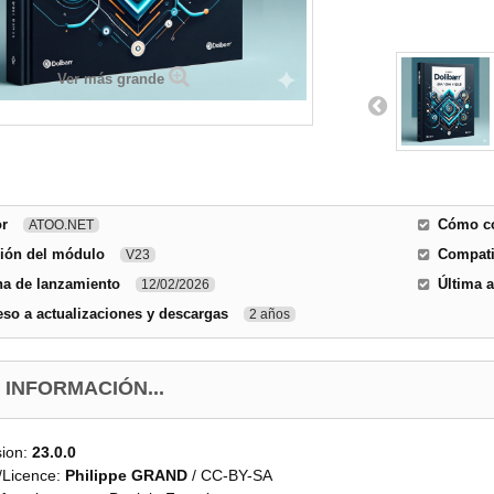
Ver más grande
or
Cómo co
ATOO.NET
sión del módulo
Compati
V23
ha de lanzamiento
Última a
12/02/2026
so a actualizaciones y descargas
2 años
 INFORMACIÓN...
sion:
23.0.0
/Licence:
Philippe GRAND
/ CC-BY-SA