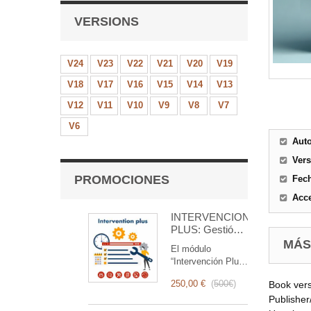
VERSIONS
V24
V23
V22
V21
V20
V19
V18
V17
V16
V15
V14
V13
V12
V11
V10
V9
V8
V7
V6
Aut
Ver
PROMOCIONES
Fec
Acce
INTERVENCIÓN
PLUS: Gestión
Completa de
MÁS
El módulo
Intervenciones
“Intervención Plus”
es una herramienta
250,00 €
(
500€
)
Book ver
revolucionaria que
simplifica y
Publisher