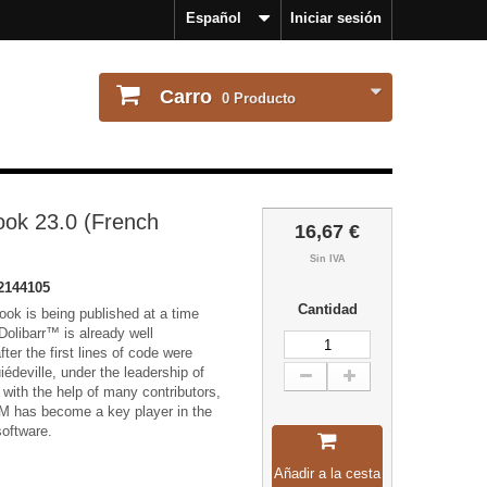
Español
Iniciar sesión
Carro
0
Producto
ook 23.0 (French
16,67 €
Sin IVA
2144105
Cantidad
book is being published at a time
Dolibarr™ is already well
ter the first lines of code were
édeville, under the leadership of
 with the help of many contributors,
 has become a key player in the
oftware.
Añadir a la cesta