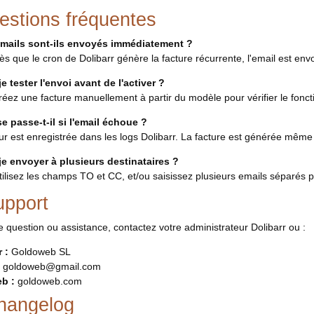
estions fréquentes
emails sont-ils envoyés immédiatement ?
dès que le cron de Dolibarr génère la facture récurrente, l'email est e
je tester l'envoi avant de l'activer ?
créez une facture manuellement à partir du modèle pour vérifier le fonc
e passe-t-il si l'email échoue ?
eur est enregistrée dans les logs Dolibarr. La facture est générée même 
je envoyer à plusieurs destinataires ?
utilisez les champs TO et CC, et/ou saisissez plusieurs emails séparés p
upport
e question ou assistance, contactez votre administrateur Dolibarr ou :
 :
Goldoweb SL
goldoweb@gmail.com
eb :
goldoweb.com
hangelog