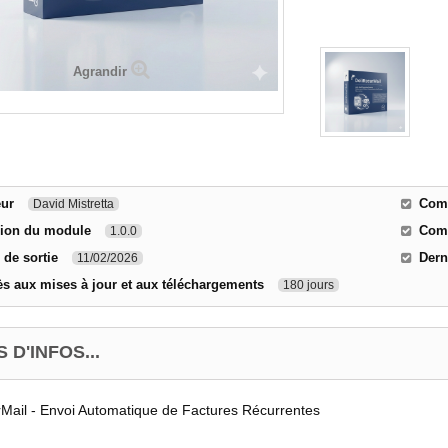
Agrandir
eur
Comm
David Mistretta
sion du module
Comp
1.0.0
 de sortie
Dern
11/02/2026
s aux mises à jour et aux téléchargements
180 jours
 D'INFOS...
Mail - Envoi Automatique de Factures Récurrentes