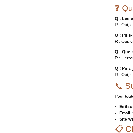
❓ Qu
Q : Les 
R : Oui, 
Q : Puis-
R : Oui, 
Q : Que s
R : L'err
Q : Puis-
R : Oui, 
📞 S
Pour tout
Éditeur
Email :
Site w
📋 C