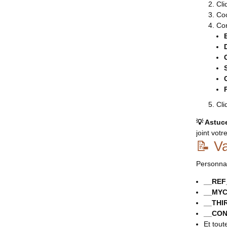
Cli
Co
Con
Cli
💡 Astuce
joint vo
📝 Va
Personnal
__REF_
__MYC
__THI
__CON
Et tout