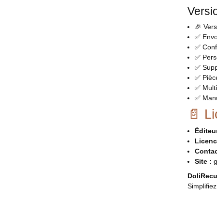
Versi
🎉 Versi
✅ Envo
✅ Conf
✅ Perso
✅ Suppo
✅ Pièc
✅ Multi
✅ Manue
📄 L
Éditeur
Licenc
Contac
Site :
g
DoliRecur
Simplifie