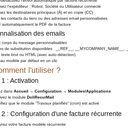
/désactivez l'envoi automatique par facture récurrente
sez l'expéditeur : Robot, Société ou Utilisateur connecté
sez les destinataires principaux (À) et en copie (CC)
z les contacts du tiers ou des adresses email personnalisées
z automatiquement le PDF de la facture
nnalisation des emails
et corps du message personnalisables
les de substitution disponibles : __REF__, __MYCOMPANY_NAME__
 texte brut ou HTML (avec auto-détection)
au modèle par défaut en un clic
mment l'utiliser ?
1 : Activation
ez dans
Accueil → Configuration → Modules/Applications
ivez le module
DoliRecurMail
ifiez que le module "Travaux planifiés" (cron) est activé
2 : Configuration d'une facture récurrente
rez votre facture modèle récurrente