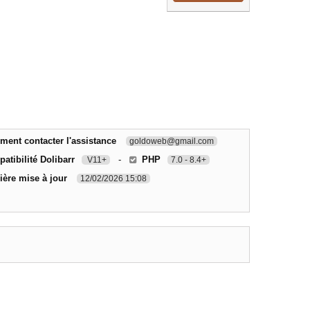
ent contacter l'assistance
goldoweb@gmail.com
atibilité Dolibarr
-
PHP
V11+
7.0 - 8.4+
ière mise à jour
12/02/2026 15:08