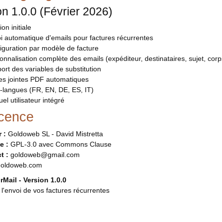
on 1.0.0 (Février 2026)
on initiale
i automatique d'emails pour factures récurrentes
iguration par modèle de facture
nnalisation complète des emails (expéditeur, destinataires, sujet, corp
rt des variables de substitution
es jointes PDF automatiques
-langues (FR, EN, DE, ES, IT)
l utilisateur intégré
icence
 :
Goldoweb SL - David Mistretta
e :
GPL-3.0 avec Commons Clause
t :
goldoweb@gmail.com
oldoweb.com
Mail - Version 1.0.0
z l'envoi de vos factures récurrentes