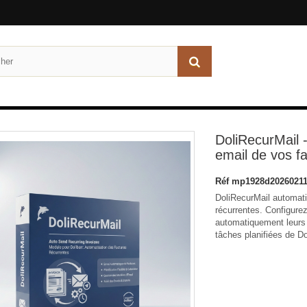
DoliRecurMail -
email de vos f
Réf
mp1928d20260211
DoliRecurMail automati
récurrentes. Configurez
automatiquement leurs 
tâches planifiées de Dol