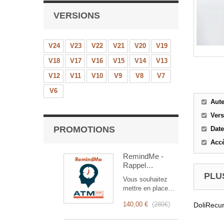
VERSIONS
V24
V23
V22
V21
V20
V19
V18
V17
V16
V15
V14
V13
V12
V11
V10
V9
V8
V7
V6
Aut
Ver
PROMOTIONS
Date
Accè
RemindMe -
Rappel
automatique
PLUS
Vous souhaitez
(mail,
mettre en place
événement,
des rappels
notification)
140,00 €
(
280€
)
DoliRecur
automatiques ?
RemindMe est