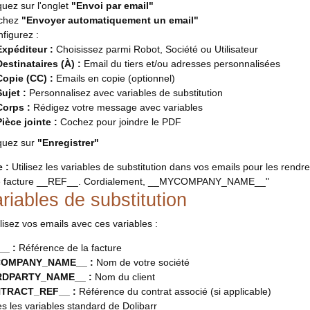
quez sur l'onglet
"Envoi par email"
chez
"Envoyer automatiquement un email"
figurez :
Expéditeur :
Choisissez parmi Robot, Société ou Utilisateur
Destinataires (À) :
Email du tiers et/ou adresses personnalisées
Copie (CC) :
Emails en copie (optionnel)
Sujet :
Personnalisez avec variables de substitution
Corps :
Rédigez votre message avec variables
Pièce jointe :
Cochez pour joindre le PDF
quez sur
"Enregistrer"
 :
Utilisez les variables de substitution dans vos emails pour les rend
tre facture __REF__. Cordialement, __MYCOMPANY_NAME__"
riables de substitution
isez vos emails avec ces variables :
_ :
Référence de la facture
OMPANY_NAME__ :
Nom de votre société
RDPARTY_NAME__ :
Nom du client
TRACT_REF__ :
Référence du contrat associé (si applicable)
es les variables standard de Dolibarr