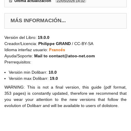
Última actualización
22/05/2026 14:32
MÁS INFORMACIÓN...
Versión del Libro:
19.0.0
Creador/Licencia:
Philippe GRAND
/ CC-BY-SA
Idioma interfaz usuario:
Francés
Ayuda/Soporte:
Mail to contact@atoo-net.com
Prerrequisitos:
Versión min Dolibarr:
10.0
Versión max Dolibarr:
19.0
WARNING: This is not a final version, this guide
(pdf format,
353
pages)
is constantly updated, therefore we recommend that
you wear your attention to the new versions that follow the
evolution of Dolibarr and will be available to users of dolistore.