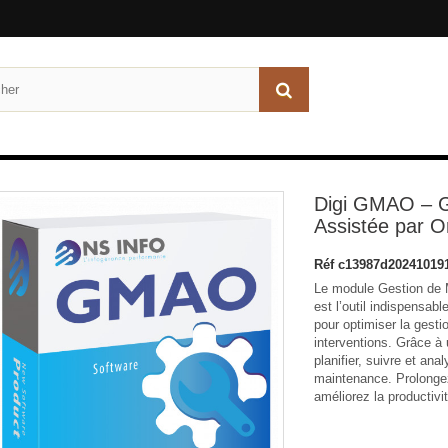
Digi GMAO – G
Assistée par O
Réf
c13987d20241019
Le module Gestion de 
est l’outil indispensab
pour optimiser la gest
interventions. Grâce à u
planifier, suivre et ana
maintenance. Prolongez
améliorez la productivi