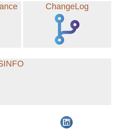
tance
ChangeLog
NSINFO