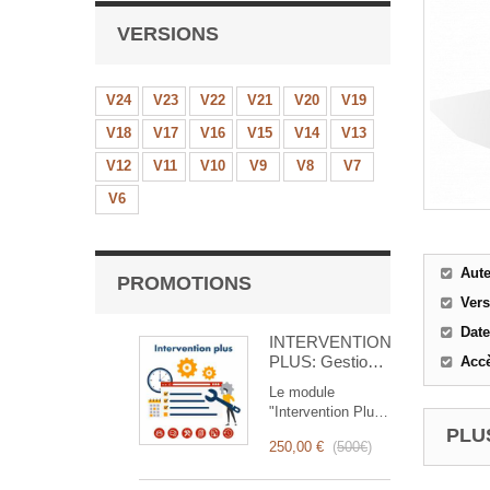
VERSIONS
V24
V23
V22
V21
V20
V19
V18
V17
V16
V15
V14
V13
V12
V11
V10
V9
V8
V7
V6
Aut
PROMOTIONS
Ver
Date
INTERVENTION
PLUS: Gestion
Accè
Complète des
Le module
Interventions
"Intervention Plus"
est un outil
PLUS
250,00 €
(
500€
)
révolutionnaire qui
simplifie et