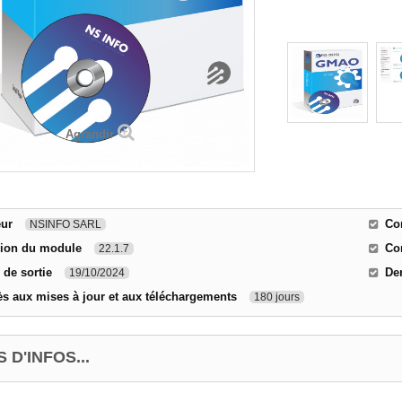
Agrandir
eur
Co
NSINFO SARL
sion du module
Com
22.1.7
 de sortie
Der
19/10/2024
s aux mises à jour et aux téléchargements
180 jours
 D'INFOS...