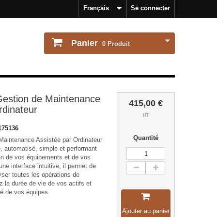
Français
Se connecter
Panier
0
Produit
estion de Maintenance
415,00 €
rdinateur
HT
175136
Quantité
Maintenance Assistée par Ordinateur
le, automatisé, simple et performant
ion de vos équipements et de vos
ne interface intuitive, il permet de
lyser toutes les opérations de
 la durée de vie de vos actifs et
té de vos équipes
Ajouter au panier