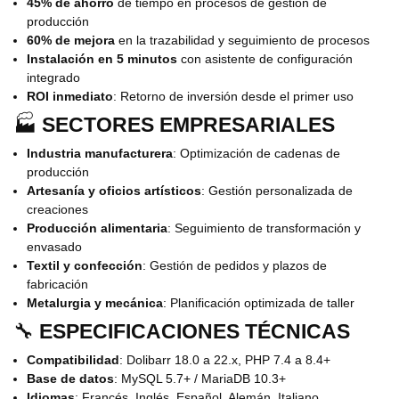
45% de ahorro
de tiempo en procesos de gestión de
producción
60% de mejora
en la trazabilidad y seguimiento de procesos
Instalación en 5 minutos
con asistente de configuración
integrado
ROI inmediato
: Retorno de inversión desde el primer uso
🏭
SECTORES EMPRESARIALES
Industria manufacturera
: Optimización de cadenas de
producción
Artesanía y oficios artísticos
: Gestión personalizada de
creaciones
Producción alimentaria
: Seguimiento de transformación y
envasado
Textil y confección
: Gestión de pedidos y plazos de
fabricación
Metalurgia y mecánica
: Planificación optimizada de taller
🔧
ESPECIFICACIONES TÉCNICAS
Compatibilidad
: Dolibarr 18.0 a 22.x, PHP 7.4 a 8.4+
Base de datos
: MySQL 5.7+ / MariaDB 10.3+
Idiomas
: Francés, Inglés, Español, Alemán, Italiano