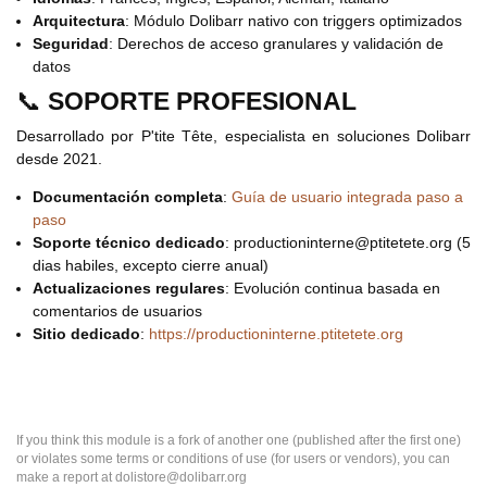
Arquitectura
: Módulo Dolibarr nativo con triggers optimizados
Seguridad
: Derechos de acceso granulares y validación de
datos
📞
SOPORTE PROFESIONAL
Desarrollado por P'tite Tête, especialista en soluciones Dolibarr
desde 2021.
Documentación completa
:
Guía de usuario integrada paso a
paso
Soporte técnico dedicado
: productioninterne@ptitetete.org (5
dias habiles, excepto cierre anual)
Actualizaciones regulares
: Evolución continua basada en
comentarios de usuarios
Sitio dedicado
:
https://productioninterne.ptitetete.org
If you think this module is a fork of another one (published after the first one)
or violates some terms or conditions of use (for users or vendors), you can
make a report at dolistore@dolibarr.org