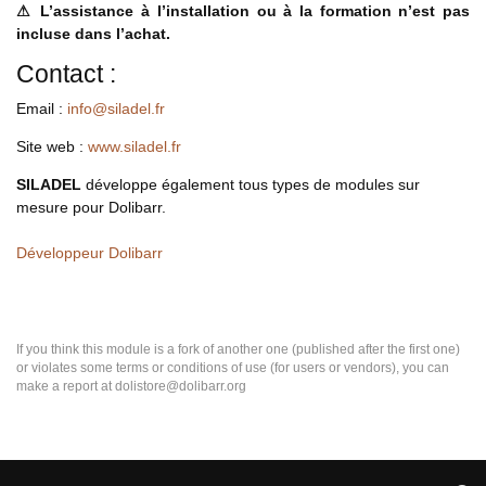
⚠ L’assistance à l’installation ou à la formation n’est pas
incluse dans l’achat.
Contact :
Email :
info@siladel.fr
Site web :
www.siladel.fr
SILADEL
développe également tous types de modules sur
mesure pour Dolibarr.
Développeur Dolibarr
If you think this module is a fork of another one (published after the first one)
or violates some terms or conditions of use (for users or vendors), you can
make a report at dolistore@dolibarr.org