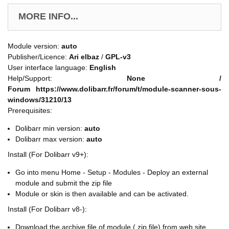
MORE INFO...
Module version:
auto
Publisher/Licence:
Ari elbaz
/
GPL-v3
User interface language:
English
Help/Support:
None /
Forum https://www.dolibarr.fr/forum/t/module-scanner-sous-
windows/31210/13
Prerequisites:
Dolibarr min version:
auto
Dolibarr max version:
auto
Install (For Dolibarr v9+):
Go into menu Home - Setup - Modules - Deploy an external
module and submit the zip file
Module or skin is then available and can be activated.
Install (For Dolibarr v8-):
Download the archive file of module (.zip file) from web site