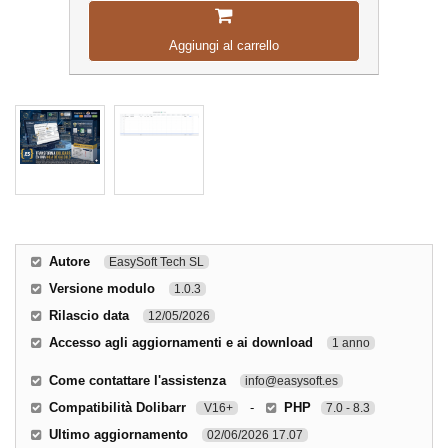
Aggiungi al carrello
Autore
EasySoft Tech SL
Versione modulo
1.0.3
Rilascio data
12/05/2026
Accesso agli aggiornamenti e ai download
1 anno
Come contattare l'assistenza
info@easysoft.es
Compatibilità Dolibarr
-
PHP
V16+
7.0 - 8.3
Ultimo aggiornamento
02/06/2026 17.07