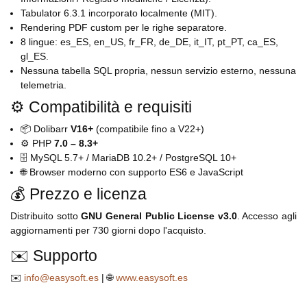
Tabulator 6.3.1 incorporato localmente (MIT).
Rendering PDF custom per le righe separatore.
8 lingue: es_ES, en_US, fr_FR, de_DE, it_IT, pt_PT, ca_ES,
gl_ES.
Nessuna tabella SQL propria, nessun servizio esterno, nessuna
telemetria.
⚙️ Compatibilità e requisiti
📦 Dolibarr
V16+
(compatibile fino a V22+)
⚙️ PHP
7.0 – 8.3+
🗄️ MySQL 5.7+ / MariaDB 10.2+ / PostgreSQL 10+
🌐 Browser moderno con supporto ES6 e JavaScript
💰 Prezzo e licenza
Distribuito sotto
GNU General Public License v3.0
. Accesso agli
aggiornamenti per 730 giorni dopo l'acquisto.
✉️ Supporto
✉️
info@easysoft.es
| 🌐
www.easysoft.es