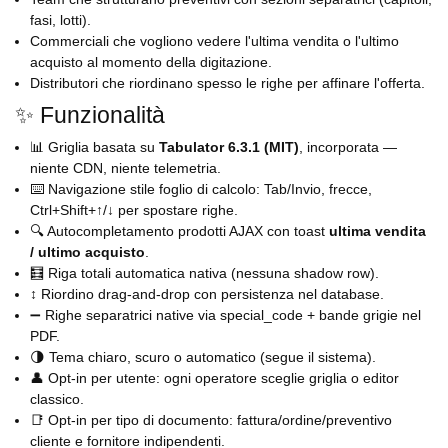
fasi, lotti).
Commerciali che vogliono vedere l'ultima vendita o l'ultimo
acquisto al momento della digitazione.
Distributori che riordinano spesso le righe per affinare l'offerta.
✨ Funzionalità
📊 Griglia basata su
Tabulator 6.3.1 (MIT)
, incorporata —
niente CDN, niente telemetria.
⌨️ Navigazione stile foglio di calcolo: Tab/Invio, frecce,
Ctrl+Shift+↑/↓ per spostare righe.
🔍 Autocompletamento prodotti AJAX con toast
ultima vendita
/ ultimo acquisto
.
🧮 Riga totali automatica nativa (nessuna shadow row).
↕️ Riordino drag-and-drop con persistenza nel database.
➖ Righe separatrici native via special_code + bande grigie nel
PDF.
🌗 Tema chiaro, scuro o automatico (segue il sistema).
👤 Opt-in per utente: ogni operatore sceglie griglia o editor
classico.
📑 Opt-in per tipo di documento: fattura/ordine/preventivo
cliente e fornitore indipendenti.