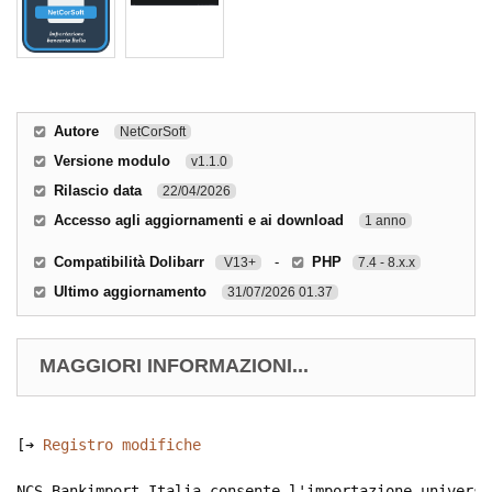
Autore
NetCorSoft
Versione modulo
v1.1.0
Rilascio data
22/04/2026
Accesso agli aggiornamenti e ai download
1 anno
Compatibilità Dolibarr
-
PHP
V13+
7.4 - 8.x.x
Ultimo aggiornamento
31/07/2026 01.37
MAGGIORI INFORMAZIONI...
[➔ 
Registro modifiche
NCS Bankimport Italia consente l'importazione universa