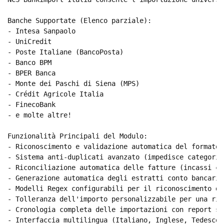
Banche Supportate (Elenco parziale):

- Intesa Sanpaolo

- UniCredit

- Poste Italiane (BancoPosta)

- Banco BPM

- BPER Banca

- Monte dei Paschi di Siena (MPS)

- Crédit Agricole Italia

- FinecoBank

- e molte altre!

Funzionalità Principali del Modulo:

- Riconoscimento e validazione automatica del formato C
- Sistema anti-duplicati avanzato (impedisce categoric
- Riconciliazione automatica delle fatture (incassi cl
- Generazione automatica degli estratti conto bancari 
- Modelli Regex configurabili per il riconoscimento de
- Tolleranza dell'importo personalizzabile per una ric
- Cronologia completa delle importazioni con report st
- Interfaccia multilingua (Italiano, Inglese, Tedesco)
