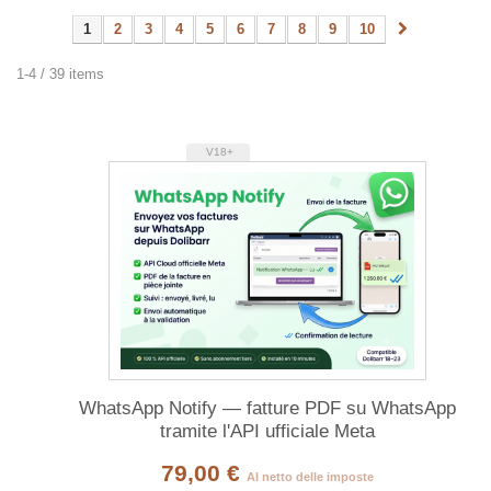
1
2
3
4
5
6
7
8
9
10
1-4 / 39 items
V18+
WhatsApp Notify — fatture PDF su WhatsApp
tramite l'API ufficiale Meta
79,00 €
Al netto delle imposte