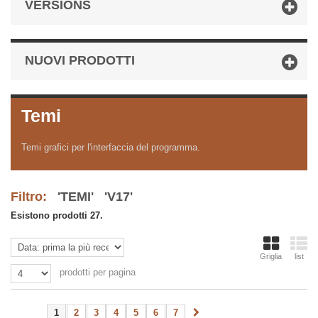
VERSIONS
NUOVI PRODOTTI
Temi
Temi grafici per l'interfaccia del programma.
Filtro:
'TEMI' 'V17'
Esistono prodotti 27.
Griglia
list
prodotti per pagina
1
2
3
4
5
6
7