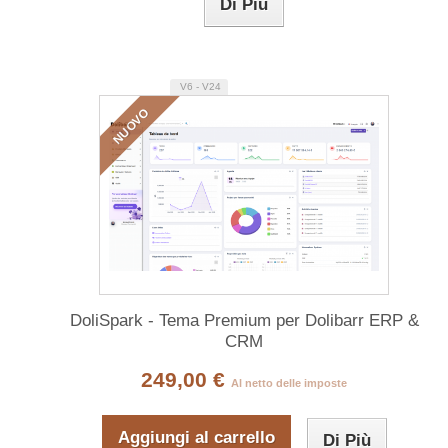
Di Più
V6 - V24
NUOVO
DoliSpark - Tema Premium per Dolibarr ERP &
CRM
249,00 €
Al netto delle imposte
Aggiungi al carrello
Di Più