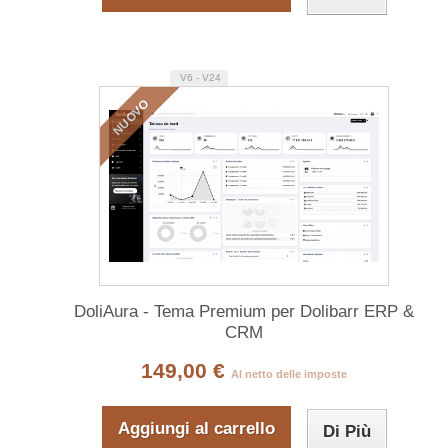
V6 - V24
NUOVO
DoliAura - Tema Premium per Dolibarr ERP &
CRM
149,00 €
Al netto delle imposte
Aggiungi al carrello
Di Più