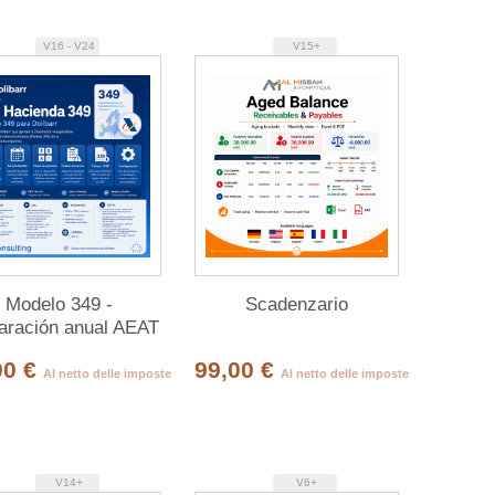
V16 - V24
V15+
Modelo 349 -
Scadenzario
aración anual AEAT
Hacienda
00 €
99,00 €
Al netto delle imposte
Al netto delle imposte
V14+
V6+