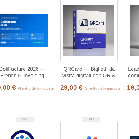
DoliFacture 2026 —
QRCard — Biglietti da
Lead
French E-Invoicing
visita digitali con QR &
comm
ompliance Assistant
vCard
9,00 €
29,00 €
19,
Al netto delle imposte
Al netto delle imposte
V6+
V6+