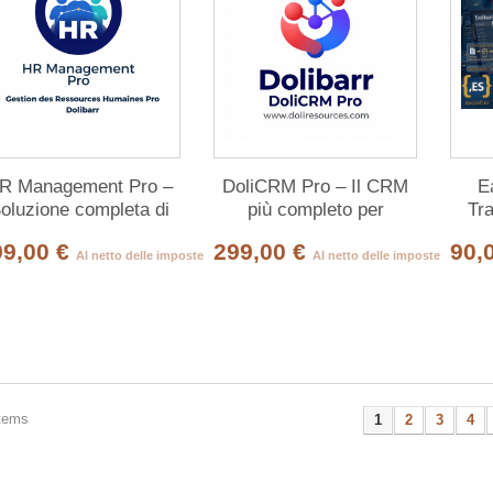
R Management Pro –
DoliCRM Pro – Il CRM
E
oluzione completa di
più completo per
Tra
estione delle risorse
Dolibarr
99,00 €
299,00 €
90,
umane per Dolibarr
Al netto delle imposte
Al netto delle imposte
items
1
2
3
4