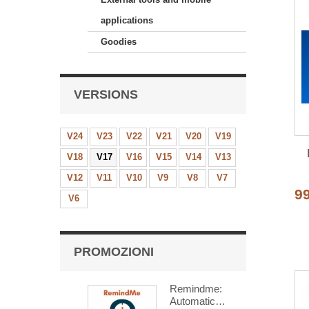
applications
Goodies
VERSIONS
V24
V23
V22
V21
V20
V19
V18
V17
V16
V15
V14
V13
V12
V11
V10
V9
V8
V7
C
9
V6
PROMOZIONI
Remindme:
Automatic