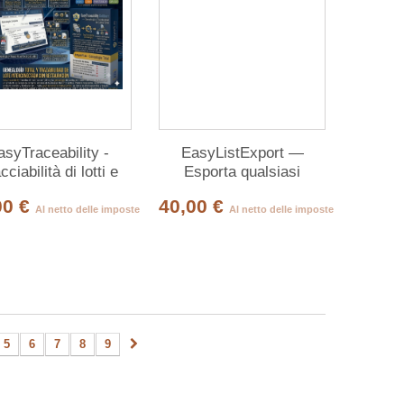
asyTraceability -
EasyListExport —
cciabilità di lotti e
Esporta qualsiasi
numeri di serie
elenco Dolibarr con un
00 €
40,00 €
clic
Al netto delle imposte
Al netto delle imposte
5
6
7
8
9