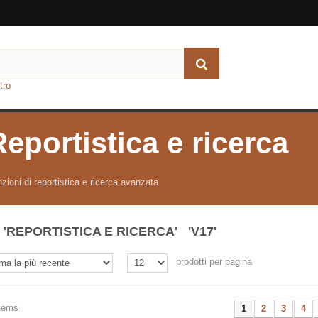
tro
Reportistica e ricerca
zioni di reportistica e ricerca avanzata
'REPORTISTICA E RICERCA' 'V17'
prodotti per pagina
items
1
2
3
4