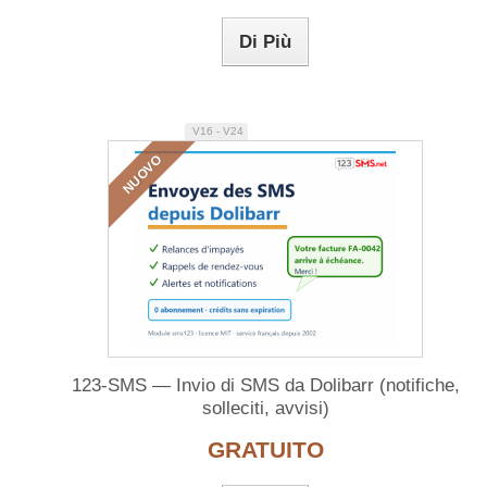
Di Più
V16 - V24
NUOVO
123-SMS — Invio di SMS da Dolibarr (notifiche,
solleciti, avvisi)
GRATUITO