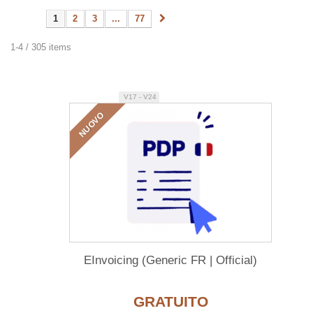
1
2
3
...
77
1-4 / 305 items
V17 - V24
NUOVO
EInvoicing (Generic FR | Official)
GRATUITO