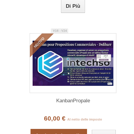
Di Più
V16 - V24
NUOVO
KanbanPropale
60,00 €
Al netto delle imposte