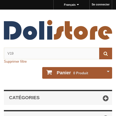
Se connecter
Français
Supprimer filtre
Panier
0
Produit
CATÉGORIES