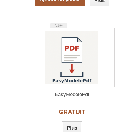
Plus
V19+
EasyModelePdf
GRATUIT
Plus