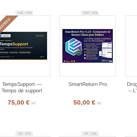
V18 - V24
V16 - V24
UVEAU
TempsSupport —
SmartReturn Pro
Dro
Temps de support
– L
téléphonique
75,00 €
50,00 €
HT
HT
V6 - V24
V6 - V24