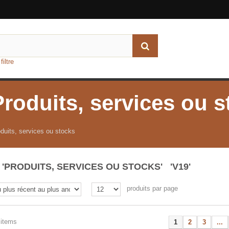
iltre
Produits, services ou 
duits, services ou stocks
'PRODUITS, SERVICES OU STOCKS' 'V19'
produits par page
 items
1
2
3
...