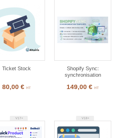
Ticket Stock
Shopify Sync:
synchronisation
bidirectionnelle Shopify
80,00 €
149,00 €
& Dolibarr
HT
HT
V17+
V18+