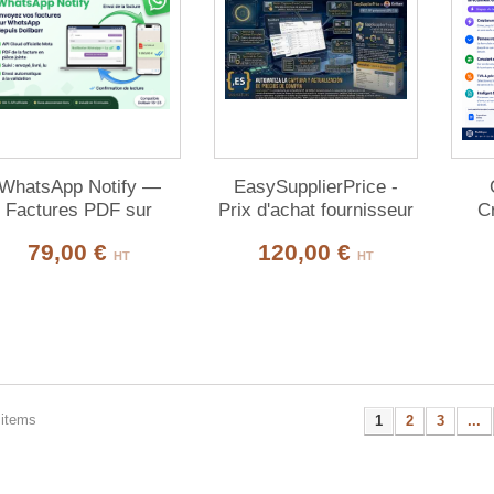
WhatsApp Notify —
EasySupplierPrice -
Factures PDF sur
Prix d'achat fournisseur
C
WhatsApp via l’API
toujours à jour
pr
79,00 €
120,00 €
officielle Meta
dep
HT
HT
 items
1
2
3
...