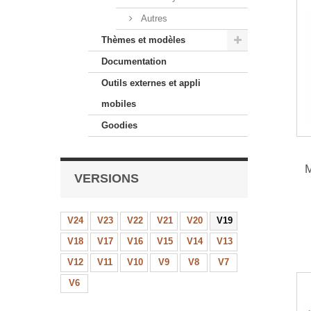
Autres
Thèmes et modèles
Documentation
Outils externes et appli
mobiles
Goodies
M
VERSIONS
c
p
V24
V23
V22
V21
V20
V19
V18
V17
V16
V15
V14
V13
V12
V11
V10
V9
V8
V7
V6