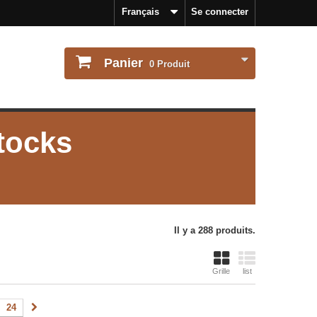
Français
Se connecter
Panier
0
Produit
stocks
Il y a 288 produits.
Grille
list
24