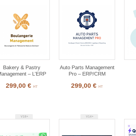
Bakery & Pastry
Auto Parts Management
anagement – L’ERP
Pro – ERP/CRM
omplet boulangerie &
complet pour la vente
299,00 €
299,00 €
âtisserie sur Dolibarr
de pièces auto
HT
HT
V18+
V14+