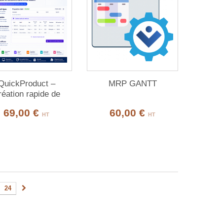
QuickProduct –
MRP GANTT
réation rapide de
oduits & services
69,00 €
60,00 €
uis vos documents
HT
HT
24