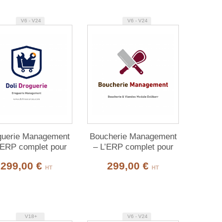
V6 - V24
V6 - V24
guerie Management
Boucherie Management
’ERP complet pour
– L’ERP complet pour
drogueries et
les boucheries
299,00 €
299,00 €
quincailleries
HT
HT
V18+
V6 - V24