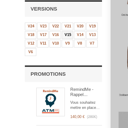
VERSIONS
V24
V23
V22
V21
V20
V19
V18
V17
V16
V15
V14
V13
V12
V11
V10
V9
V8
V7
V6
PROMOTIONS
RemindMe -
Rappel
automatique
Vous souhaitez
(mail,
mettre en place
événement,
des rappels
notification)
140,00 €
(
280€
)
automatiques ?
RemindMe est