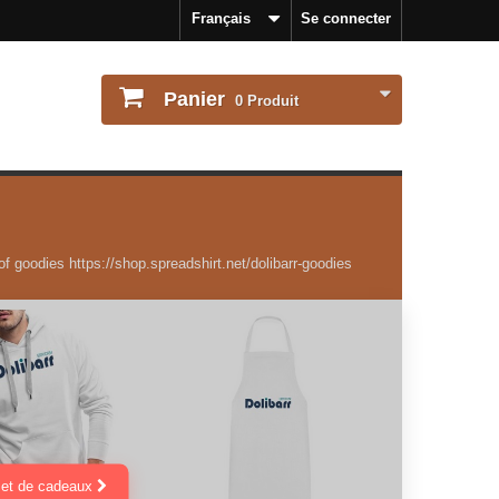
Français
Se connecter
Panier
0
Produit
 of goodies https://shop.spreadshirt.net/dolibarr-goodies
s et de cadeaux