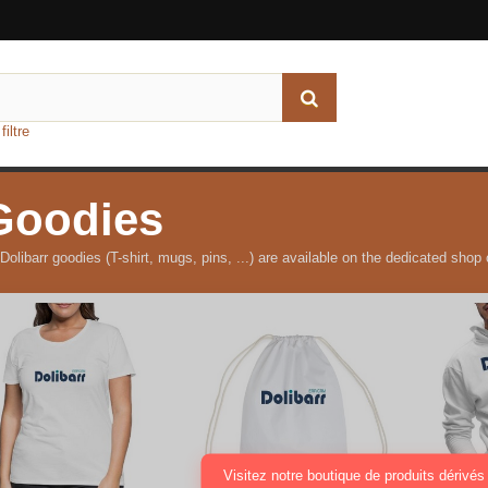
iltre
Goodies
 Dolibarr goodies (T-shirt, mugs, pins, ...) are available on the dedicated shop
Visitez notre boutique de produits dérivé