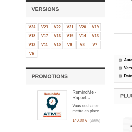
VERSIONS
V24
V23
V22
V21
V20
V19
V18
V17
V16
V15
V14
V13
V12
V11
V10
V9
V8
V7
V6
Aut
Ver
PROMOTIONS
Date
RemindMe -
PLUS
Rappel
automatique
Vous souhaitez
(mail,
mettre en place
événement,
des rappels
notification)
140,00 €
(
280€
)
automatiques ?
RemindMe est