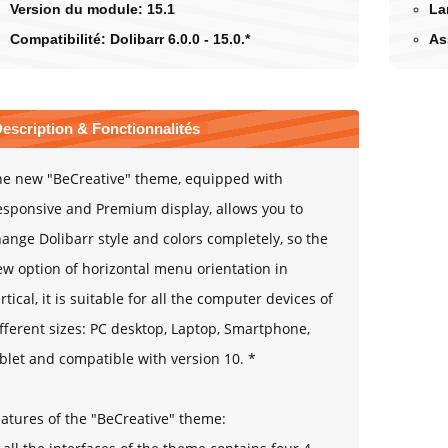
Version du module:
15.1
La
Compatibilité:
Dolibarr 6.0.0 -
15.0.*
As
escription & Fonctionnalités
he new "BeCreative" theme, equipped with
esponsive and Premium display, allows you to
ange Dolibarr style and colors completely, so the
w option of horizontal menu orientation in
rtical, it is suitable for all the computer devices of
fferent sizes: PC desktop, Laptop, Smartphone,
blet and compatible with version 10. *
atures of the "BeCreative" theme: