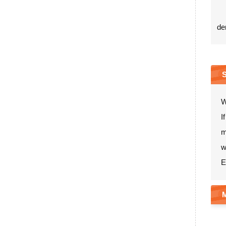
de
W
I
m
w
E
M