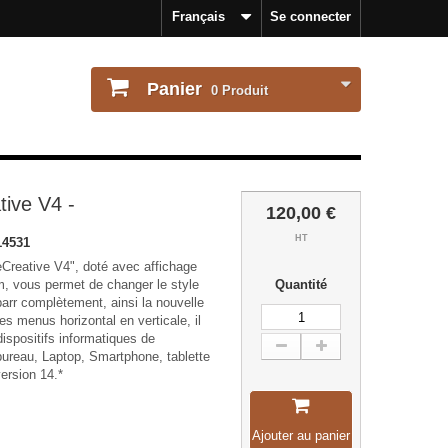
Français
Se connecter
Panier
0
Produit
ive V4 -
120,00 €
HT
14531
reative V4", doté avec affichage
, vous permet de changer le style
Quantité
barr complètement, ainsi la nouvelle
des menus horizontal en verticale, il
dispositifs informatiques de
 bureau, Laptop, Smartphone, tablette
ersion 14.*
Ajouter au panier