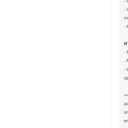
- 
- 
n
- 
I
- 
- 
- 
sp
=
ad
or
e