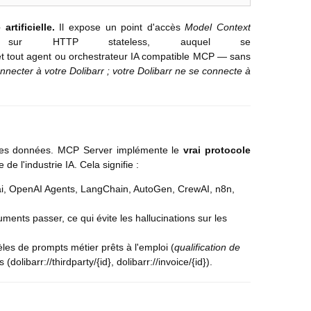
rtificielle.
Il expose un point d'accès
Model Context
ur HTTP stateless, auquel se
t tout agent ou orchestrateur IA compatible MCP — sans
onnecter à votre Dolibarr ; votre Dolibarr ne se connecte à
t des données. MCP Server implémente le
vrai protocole
e l'industrie IA. Cela signifie :
.ai, OpenAI Agents, LangChain, AutoGen, CrewAI, n8n,
ents passer, ce qui évite les hallucinations sur les
les de prompts métier prêts à l'emploi (
qualification de
olibarr://thirdparty/{id}, dolibarr://invoice/{id}).