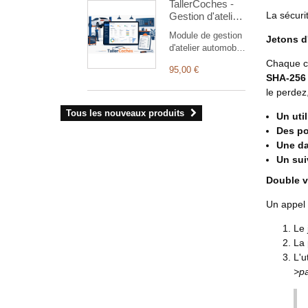
TallerCoches -
secours
La sécuri
Gestion d'atelier
automatique, file
de réparation
asynchrone,
Module de gestion
Jetons d
automobile
alertes et centre
d'atelier automobile
de diagnostic. Sur
pour Dolibarr.
Chaque cl
tout hébergement.
95,00 €
Véhicules, ordres
SHA-256 
de réparation en 6
le perdez
étapes, entretiens
programmés,
Tous les nouveaux produits
Un util
alertes contrôle
Des po
technique, devis
Une da
PDF avec
signature QR,
Un suiv
facturation
Double vé
automatique,
planification
Un appel 
mécaniciens.
Intégration tiers,
Le 
produits/services
La 
et facturation.
L'u
Multi-entité.
>pa