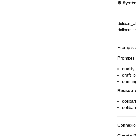
⚙️ Systè
dolibarr_
dolibarr_s
Prompts 
Prompts p
qualify
draft_p
dunnin
Ressourc
dolibar
dolibar
Connexion
Claude D