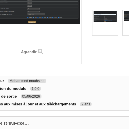
Agrandir
eur
Mohammed mouhsine
sion du module
1.0.0
 de sortie
05/06/2026
s aux mises à jour et aux téléchargements
2 ans
 D'INFOS...