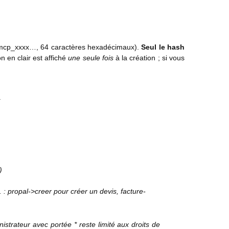
es (mcp_xxxx…, 64 caractères hexadécimaux).
Seul le hash
en clair est affiché
une seule fois
à la création ; si vous
.
)
. : propal->creer pour créer un devis, facture-
strateur avec portée * reste limité aux droits de