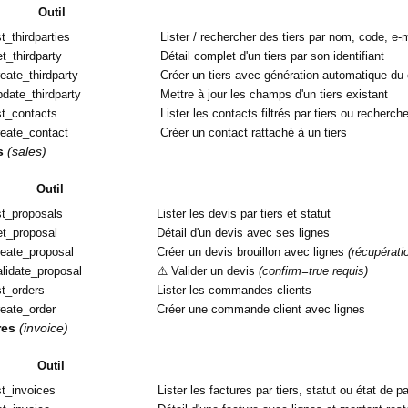
Outil
st_thirdparties
Lister / rechercher des tiers par nom, code, e-m
et_thirdparty
Détail complet d'un tiers par son identifiant
reate_thirdparty
Créer un tiers avec génération automatique du 
pdate_thirdparty
Mettre à jour les champs d'un tiers existant
ist_contacts
Lister les contacts filtrés par tiers ou recherch
reate_contact
Créer un contact rattaché à un tiers
s
(sales)
Outil
ist_proposals
Lister les devis par tiers et statut
et_proposal
Détail d'un devis avec ses lignes
reate_proposal
Créer un devis brouillon avec lignes
(récupérati
alidate_proposal
⚠️ Valider un devis
(confirm=true requis)
st_orders
Lister les commandes clients
reate_order
Créer une commande client avec lignes
res
(invoice)
Outil
ist_invoices
Lister les factures par tiers, statut ou état de 