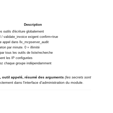
Description
s outils d'écriture globalement
 / validate_invoice exigent confirm=true
e appel dans llx_mcpserver_audit
ton par minute. 0 = illimité
ar tous les outils de liste/recherche
nt les IP configurées
vez chaque groupe indépendamment
e, outil appelé, résumé des arguments
(les secrets sont
ectement dans l'interface d'administration du module.