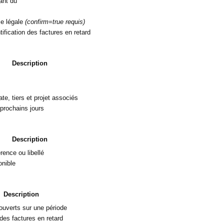
ant dû
nce légale
(confirm=true requis)
ification des factures en retard
Description
e, tiers et projet associés
prochains jours
Description
rence ou libellé
onible
Description
ouverts sur une période
des factures en retard