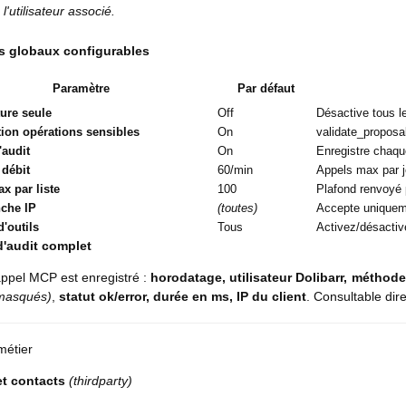
l'utilisateur associé.
s globaux configurables
Paramètre
Par défaut
ure seule
Off
Désactive tous le
ion opérations sensibles
On
validate_proposal
'audit
On
Enregistre chaqu
 débit
60/min
Appels max par je
x par liste
100
Plafond renvoyé p
nche IP
(toutes)
Accepte uniqueme
'outils
Tous
Activez/désacti
d'audit complet
ppel MCP est enregistré :
horodatage, utilisateur Dolibarr, méthod
 masqués)
,
statut ok/error, durée en ms, IP du client
. Consultable dir
métier
et contacts
(thirdparty)