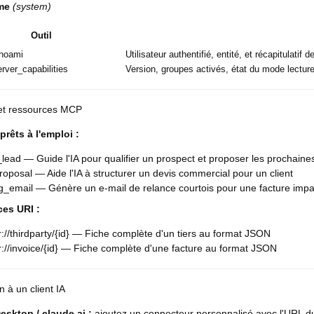
me
(system)
Outil
whoami
Utilisateur authentifié, entité, et récapitulatif
erver_capabilities
Version, groupes activés, état du mode lecture 
et ressources MCP
rêts à l'emploi :
_lead — Guide l'IA pour qualifier un prospect et proposer les prochaine
roposal — Aide l'IA à structurer un devis commercial pour un client
g_email — Génère un e-mail de relance courtois pour une facture imp
es URI :
r://thirdparty/{id} — Fiche complète d'un tiers au format JSON
r://invoice/{id} — Fiche complète d'une facture au format JSON
 à un client IA
esktop / claude.ai :
ajoutez un connecteur personnalisé avec l'URL du 