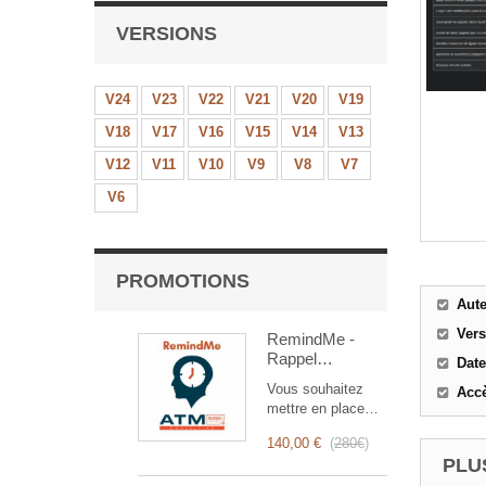
VERSIONS
V24
V23
V22
V21
V20
V19
V18
V17
V16
V15
V14
V13
V12
V11
V10
V9
V8
V7
V6
PROMOTIONS
Aut
Ver
RemindMe -
Rappel
Date
automatique
Vous souhaitez
Accè
(mail,
mettre en place
événement,
des rappels
notification)
140,00 €
(
280€
)
automatiques ?
PLUS
RemindMe est