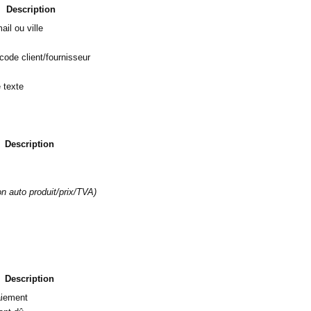
Description
ail ou ville
code client/fournisseur
e texte
Description
on auto produit/prix/TVA)
Description
paiement