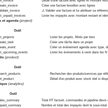
et_invoice
Détail d'une facture avec lignes et montant rest
reate_invoice
Créer une facture brouillon avec lignes
alidate_invoice
⚠️ Valider une facture et lui attribuer sa référe
ist_unpaid_invoices
Lister les impayés avec montant restant et ident
ts et agenda
(project)
Outil
st_projects
Lister les projets, filtrés par tiers
reate_task
Créer une tâche dans un projet
reate_event
Créer un événement agenda avec type, dat
list_upcoming_events
Lister les événements à venir dans les N 
its
(product)
Outil
search_products
Rechercher des produits/services par réfé
et_product
Détail d'un produit avec stock réel si disp
tique
(analytics)
Outil
sales_summary
Total HT facturé, commandes et pipeline devis 
unpaid_summary
Nombre et total des impayés dont le sous-total 