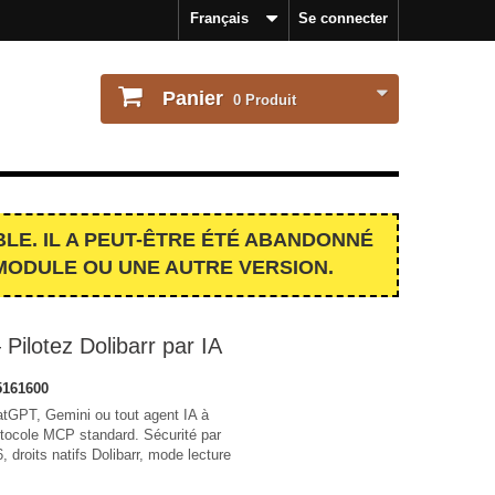
Français
Se connecter
Panier
0
Produit
LE. IL A PEUT-ÊTRE ÉTÉ ABANDONNÉ
MODULE OU UNE AUTRE VERSION.
ilotez Dolibarr par IA
161600
tGPT, Gemini ou tout agent IA à
rotocole MCP standard. Sécurité par
droits natifs Dolibarr, mode lecture