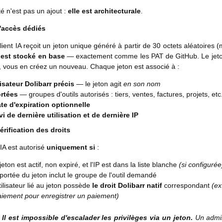
té n'est pas un ajout :
elle est architecturale
.
'accès dédiés
ient IA reçoit un jeton unique généré à partir de 30 octets aléatoir
est stocké en base
— exactement comme les PAT de GitHub. Le jeton 
, vous en créez un nouveau. Chaque jeton est associé à :
isateur Dolibarr précis
— le jeton agit
en son nom
rtées
— groupes d'outils autorisés : tiers, ventes, factures, projets, etc
te d'expiration optionnelle
i de dernière utilisation et de dernière IP
rification des droits
IA est autorisé
uniquement si
:
jeton est actif, non expiré, et l'IP est dans la liste blanche
(si configurée
portée du jeton inclut le groupe de l'outil demandé
tilisateur lié au jeton possède
le droit Dolibarr natif
correspondant
(ex
iement pour enregistrer un paiement)
Il est impossible d'escalader les privilèges via un jeton.
Un admini