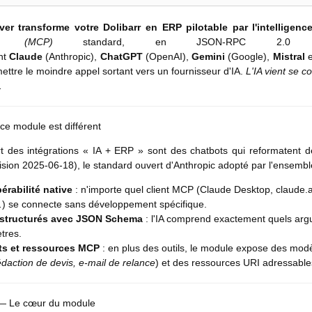
er transforme votre Dolibarr en ERP pilotable par l'intelligence a
ol (MCP)
standard, en JSON-RPC 2.0 s
nt
Claude
(Anthropic),
ChatGPT
(OpenAI),
Gemini
(Google),
Mistral
e
ettre le moindre appel sortant vers un fournisseur d'IA.
L'IA vient se c
.
ce module est différent
rt des intégrations « IA + ERP » sont des chatbots qui reformaten
ision 2025-06-18), le standard ouvert d'Anthropic adopté par l'ensemble d
érabilité native
: n'importe quel client MCP (Claude Desktop, claude
 se connecte sans développement spécifique.
 structurés avec JSON Schema
: l'IA comprend exactement quels argum
tres.
s et ressources MCP
: en plus des outils, le module expose des modè
édaction de devis, e-mail de relance
) et des ressources URI adressables (d
 — Le cœur du module