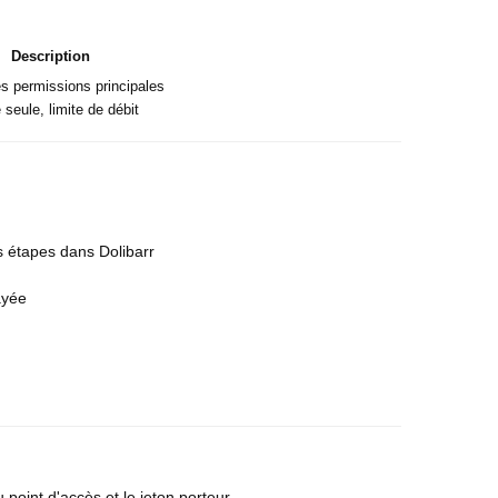
Description
 des permissions principales
seule, limite de débit
s étapes dans Dolibarr
ayée
point d'accès et le jeton porteur.