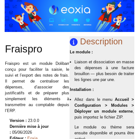
Description
Fraispro
Le module :
Liaison et dissociation en masse
Fraispro est un module Dolibarr
des dépenses à une facture
conçu pour faciliter la saisie, le
brouillon — plus besoin de traiter
suivi et l’export des notes de frais.
les lignes une par une.
Il permet de centraliser les
dépenses, d’associer des
Installation :
justificatifs et de préparer plus
simplement les éléments à
Allez dans le menu
Accueil >
transmettre au comptable depuis
Configuration > Modules >
l’ERP.
Déployer un module externe
,
puis importez le fichier ZIP.
Version :
23.0.0
Dernière mise à jour
Le module ou thème sera
:
05/06/2026
ensuite disponible et pourra être
Editeur :
Eoxia
activé.