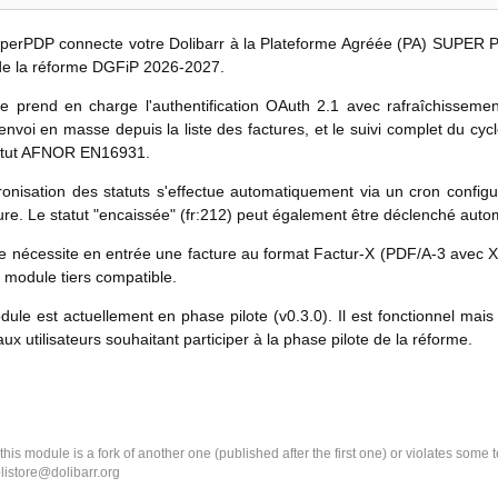
erPDP connecte votre Dolibarr à la Plateforme Agréée (PA) SUPER PD
de la réforme DGFiP 2026-2027.
 prend en charge l'authentification OAuth 2.1 avec rafraîchissement
l'envoi en masse depuis la liste des factures, et le suivi complet du cy
atut AFNOR EN16931.
onisation des statuts s'effectue automatiquement via un cron configu
ture. Le statut "encaissée" (fr:212) peut également être déclenché auto
e nécessite en entrée une facture au format Factur-X (PDF/A-3 ave
e module tiers compatible.
ule est actuellement en phase pilote (v0.3.0). Il est fonctionnel ma
ux utilisateurs souhaitant participer à la phase pilote de la réforme.
k this module is a fork of another one (published after the first one) or violates som
olistore@dolibarr.org