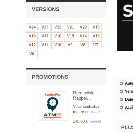
VERSIONS
V24
V23
V22
V21
V20
V19
V18
V17
V16
V15
V14
V13
V12
V11
V10
V9
V8
V7
V6
PROMOTIONS
Aut
Ver
RemindMe -
Rappel
Date
automatique
Vous souhaitez
Accè
(mail,
mettre en place
événement,
des rappels
notification)
140,00 €
(
280€
)
automatiques ?
PLUS
RemindMe est