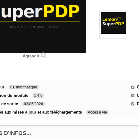
Agrandir
eur
C
CL Informatique
sion du module
C
1.4.0
 de sortie
D
03/06/2026
s aux mises à jour et aux téléchargements
Accès à vie
 D'INFOS...