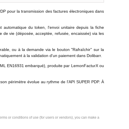
P pour la transmission des factures électroniques dans
 automatique du token, l'envoi unitaire depuis la fiche
cle de vie (déposée, acceptée, refusée, encaissée) via les
rable, ou à la demande via le bouton "Rafraîchir" sur la
matiquement à la validation d'un paiement dans Dolibarr.
c XML EN16931 embarqué), produite par LemonFacturX ou
is son périmètre évolue au rythme de l'API SUPER PDP. À
e terms or conditions of use (for users or vendors), you can make a