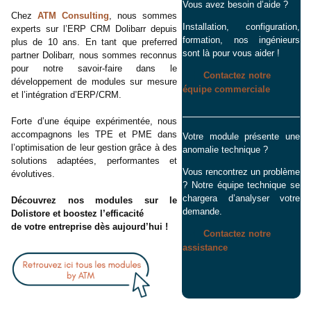
Vous avez besoin d’aide ?
Chez
ATM Consulting
, nous sommes
Installation, configuration,
experts sur l’ERP CRM Dolibarr depuis
formation, nos ingénieurs
plus de 10 ans. En tant que preferred
sont là pour vous aider !
partner Dolibarr, nous sommes reconnus
pour notre savoir-faire dans le
Contactez notre
développement de modules sur mesure
équipe commerciale
et l’intégration d’ERP/CRM.
Forte d’une équipe expérimentée, nous
accompagnons les TPE et PME dans
Votre module présente une
l’optimisation de leur gestion grâce à des
anomalie technique ?
solutions adaptées, performantes et
Vous rencontrez un problème
évolutives.
? Notre équipe technique se
chargera d’analyser votre
Découvrez nos modules sur le
demande.
Dolistore et boostez l’efficacité
de votre entreprise dès aujourd’hui !
Contactez notre
assistance