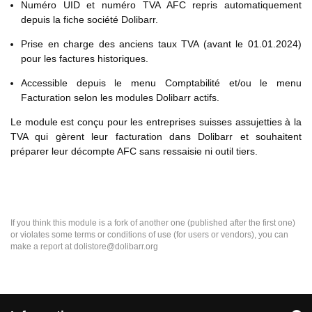
Numéro UID et numéro TVA AFC repris automatiquement
depuis la fiche société Dolibarr.
Prise en charge des anciens taux TVA (avant le 01.01.2024)
pour les factures historiques.
Accessible depuis le menu Comptabilité et/ou le menu
Facturation selon les modules Dolibarr actifs.
Le module est conçu pour les entreprises suisses assujetties à la
TVA qui gèrent leur facturation dans Dolibarr et souhaitent
préparer leur décompte AFC sans ressaisie ni outil tiers.
If you think this module is a fork of another one (published after the first one)
or violates some terms or conditions of use (for users or vendors), you can
make a report at dolistore@dolibarr.org