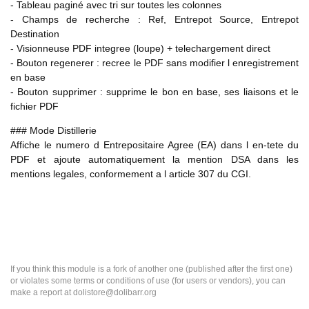
- Tableau paginé avec tri sur toutes les colonnes
- Champs de recherche : Ref, Entrepot Source, Entrepot
Destination
- Visionneuse PDF integree (loupe) + telechargement direct
- Bouton regenerer : recree le PDF sans modifier l enregistrement
en base
- Bouton supprimer : supprime le bon en base, ses liaisons et le
fichier PDF
### Mode Distillerie
Affiche le numero d Entrepositaire Agree (EA) dans l en-tete du
PDF et ajoute automatiquement la mention DSA dans les
mentions legales, conformement a l article 307 du CGI.
If you think this module is a fork of another one (published after the first one)
or violates some terms or conditions of use (for users or vendors), you can
make a report at dolistore@dolibarr.org