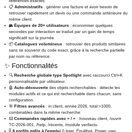
références exactes.
📋
Administratifs
: générer une facture et avoir besoin de
retrouver rapidement un devis ou une commande antérieure du
même client.
👥
Équipes de 20+ utilisateurs
: économiser quelques
secondes par interaction se traduit par un gain de temps
significatif sur la journée.
📦
Catalogues volumineux
: retrouver des produits similaires
sans se souvenir du code exact, grâce à la recherche partielle
par nom ou référence.
✨ Fonctionnalités
🔍
Recherche globale type Spotlight
avec raccourci Ctrl+K
personnalisable par utilisateur.
🤖
Auto-découverte
des objets recherchables : détecte les
modules actifs et ce qui est recherchable dans chacun, sans
configuration.
🎯
Filtres avancés
: in:client, année:2026, total:>1000,
combinables dans la même recherche.
⌨️
Commandes rapides avec « / »
: /nouveau client, /ouvrir
TC-2026-001, /help, /récents, /module verifactu.
🎚
4 profils prêts à l'emploi
(Léger, Équilibré, Power user,