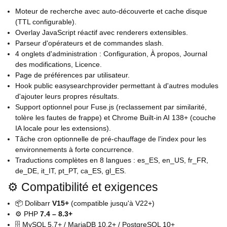
Moteur de recherche avec auto-découverte et cache disque
(TTL configurable).
Overlay JavaScript réactif avec renderers extensibles.
Parseur d'opérateurs et de commandes slash.
4 onglets d'administration : Configuration, À propos, Journal
des modifications, Licence.
Page de préférences par utilisateur.
Hook public easysearchprovider permettant à d'autres modules
d'ajouter leurs propres résultats.
Support optionnel pour Fuse.js (reclassement par similarité,
tolère les fautes de frappe) et Chrome Built-in AI 138+ (couche
IA locale pour les extensions).
Tâche cron optionnelle de pré-chauffage de l'index pour les
environnements à forte concurrence.
Traductions complètes en 8 langues : es_ES, en_US, fr_FR,
de_DE, it_IT, pt_PT, ca_ES, gl_ES.
⚙️ Compatibilité et exigences
📦 Dolibarr
V15+
(compatible jusqu'à V22+)
⚙️ PHP
7.4 – 8.3+
🗄️ MySQL 5.7+ / MariaDB 10.2+ / PostgreSQL 10+