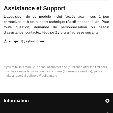
Assistance et Support
L'acquisition de ce module inclut l'accès aux mises à jour
correctives et à un support technique réactif pendant 1 an. Pour
toute question, demande de personnalisation ou besoin
d'assistance, contactez l'équipe
Zylviq
à l'adresse suivante :
📩
support@zylviq.com
If you think this module is a fork of another one (published after the first one)
or violates some terms or conditions of use (for users or vendors), you can
make a report at dolistore@dolibarr.org
Information