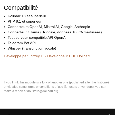
Compatibilité
Dolibarr 18 et supérieur
PHP 8.1 et supérieur
Connecteurs OpenAI, Mistral AI, Google, Anthropic
Connecteur Ollama (IA locale, données 100 % maîtrisées)
Tout serveur compatible API OpenAI
Telegram Bot API
Whisper (transcription vocale)
Développé par Joffrey L. - Développeur PHP Dolibarr
If you think this module is a fork of another one (published after the first one)
or violates some terms or conditions of use (for users or vendors), you can
make a report at dolistore@dolibarr.org