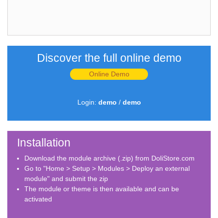
Discover the full online demo
Online Demo
Login:
demo
/
demo
Installation
Download the module archive (.zip) from DoliStore.com
Go to "Home > Setup > Modules > Deploy an external
module" and submit the zip
The module or theme is then available and can be
activated