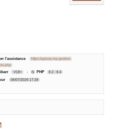
r l'assistance
https://aplose.ma-gestion-
ndex.php
ibarr
-
PHP
V18+
8.2 - 8.4
our
06/07/2026 17:28
M