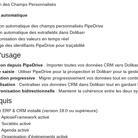
on des Champs Personnalisés
 automatique
ion automatique des champs personnalisés PipeDrive
n automatique des extrafields dans Dolibarr
nisation des valeurs en temps réel
e des identifiants PipeDrive pour traçabilité
'usage
ion depuis PipeDrive
: Importer toutes vos données CRM vers Dolibar
 saisie
: Utiliser PipeDrive pour la prospection et Dolibarr pour la ges
ation progressive
: Migrer progressivement vos données tout en continu
lisation
: Centraliser vos données CRM dans Dolibarr tout en gardant P
onisation bidirectionnelle
: Maintenir la cohérence entre les deux s
quis
r ERP & CRM installé (version 18.0 ou supérieure)
 AploseFramework activé
 Sociétés activé
 Agenda activé
 Organisation d'événements activé