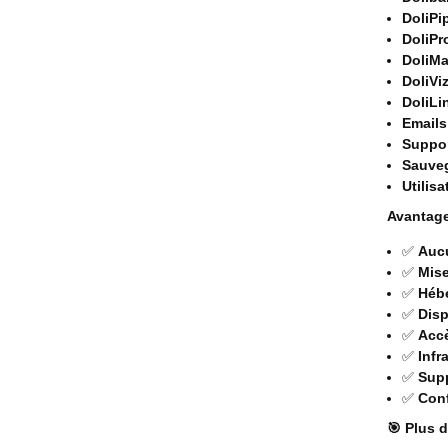
DoliPi
DoliPr
DoliMa
DoliVi
DoliLi
Emails
Suppor
Sauveg
Utilisa
Avantage
✅
Aucu
✅
Mise
✅
Héb
✅
Disp
✅
Acc
✅
Infr
✅
Supp
✅
Conf
🎯 Plus 