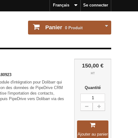
Français
Se connecter
Panier
0
Produit
150,00 €
HT
180923
dule d'intégration pour Dolibarr qui
tion des données de PipeDrive CRM
Quantité
tise l'importation des contacts,
epuis PipeDrive vers Dolibarr via des
Ajouter au panier