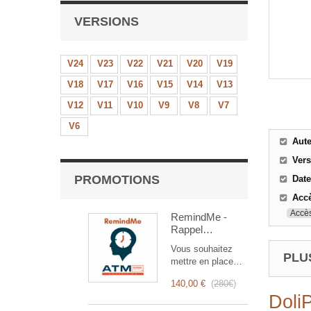
VERSIONS
V24
V23
V22
V21
V20
V19
V18
V17
V16
V15
V14
V13
V12
V11
V10
V9
V8
V7
V6
Aut
Ver
PROMOTIONS
Date
Accè
Accès
RemindMe -
Rappel
automatique
Vous souhaitez
(mail,
PLUS
mettre en place
événement,
des rappels
notification)
140,00 €
(
280€
)
automatiques ?
Doli
RemindMe est