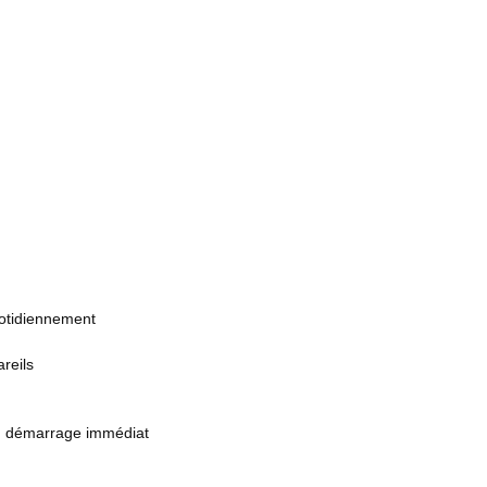
otidiennement
reils
un démarrage immédiat