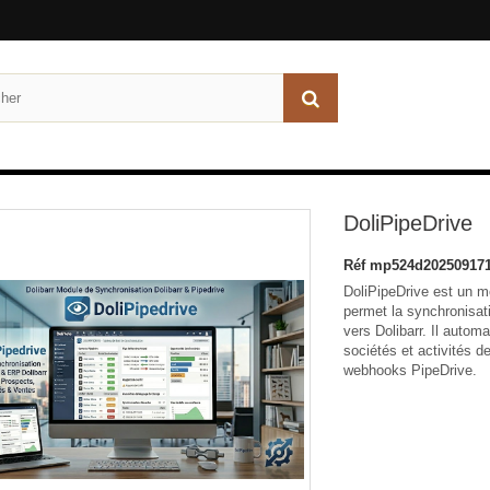
DoliPipeDrive
Réf
mp524d20250917
DoliPipeDrive est un mo
permet la synchronisa
vers Dolibarr. Il automa
sociétés et activités d
webhooks PipeDrive.