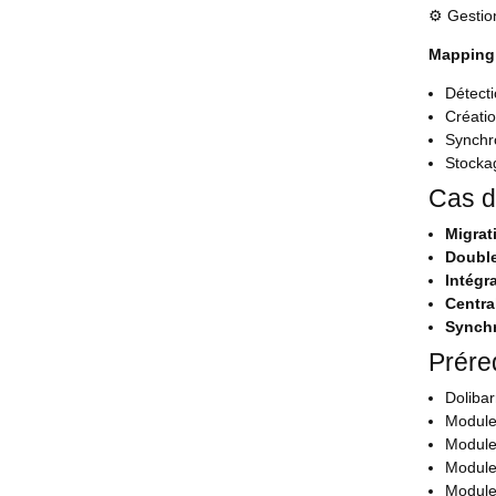
⚙️ Gesti
Mapping
Détect
Créatio
Synchro
Stockag
Cas d
Migrat
Double
Intégr
Centra
Synchr
Prére
Dolibar
Module
Module
Module
Module