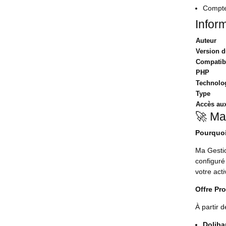
Compte
Infor
Auteur
Version 
Compatibi
PHP
Technolo
Type
Accès aux
🚀 Ma
Pourquoi
Ma Gestio
configuré
votre activ
Offre Pro
À partir 
Doliba