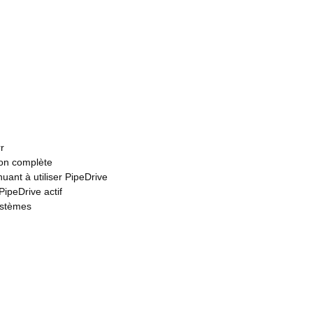
r
tion complète
ant à utiliser PipeDrive
ipeDrive actif
ystèmes