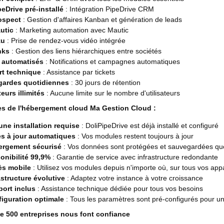
peDrive pré-installé
: Intégration PipeDrive CRM
ospect
: Gestion d'affaires Kanban et génération de leads
utic
: Marketing automation avec Mautic
zu
: Prise de rendez-vous vidéo intégrée
nks
: Gestion des liens hiérarchiques entre sociétés
 automatisés
: Notifications et campagnes automatiques
t technique
: Assistance par tickets
ardes quotidiennes
: 30 jours de rétention
teurs illimités
: Aucune limite sur le nombre d'utilisateurs
s de l'hébergement cloud Ma Gestion Cloud :
ne installation requise
: DoliPipeDrive est déjà installé et configuré
s à jour automatiques
: Vos modules restent toujours à jour
ergement sécurisé
: Vos données sont protégées et sauvegardées qu
onibilité 99,9%
: Garantie de service avec infrastructure redondante
ès mobile
: Utilisez vos modules depuis n'importe où, sur tous vos appa
astructure évolutive
: Adaptez votre instance à votre croissance
ort inclus
: Assistance technique dédiée pour tous vos besoins
iguration optimale
: Tous les paramètres sont pré-configurés pour 
de 500 entreprises nous font confiance