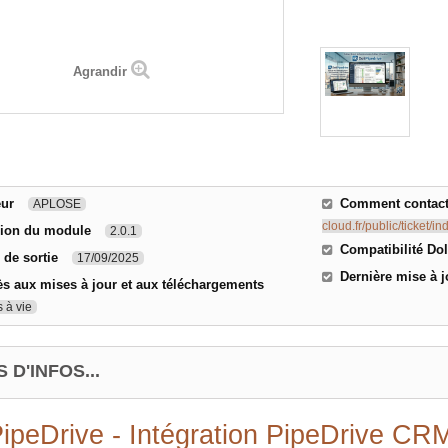
Agrandir
eur
Comment contacte
APLOSE
cloud.fr/public/ticket/i
sion du module
2.0.1
Compatibilité Dol
 de sortie
17/09/2025
Dernière mise à j
s aux mises à jour et aux téléchargements
 à vie
 D'INFOS...
PipeDrive - Intégration PipeDrive CR