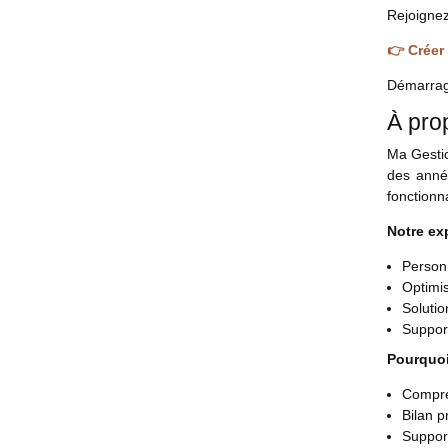
Rejoignez
👉 Créer
Démarrag
À pro
Ma Gestio
des anné
fonctionn
Notre exp
Person
Optimi
Solutio
Support
Pourquoi
Compré
Bilan 
Suppor