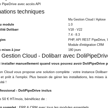
 PipeDrive avec accès API
mations techniques
Ma Gestion Cloud / Aplose
du module
1.0
lité Dolibarr
V18 - V22
7.4 - 8.3
gies
PHP, API REST PipeDrive,
Module d'intégration CRM
 mises à jour
180 jours
 Gestion Cloud - Dolibarr avec DoliPipeDrive
 installer manuellement quand vous pouvez avoir DoliPipeDrive pr
n Cloud vous propose une solution complète : votre instance Dolibarr 
 et prêt à l'emploi. Plus besoin de gérer les installations, les mises 
ité !
fessional - DoliPipeDrive inclus
de 50 € HT/mois, bénéficiez de :
rr complet
: ERP & CRM avec tous les modules essentiels