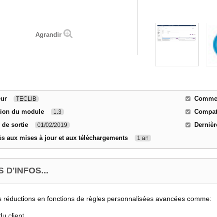
Agrandir
eur
Comment
TECLIB
sion du module
Compati
1.3
 de sortie
Dernièr
01/02/2019
s aux mises à jour et aux téléchargements
1 an
 D'INFOS...
 réductions en fonctions de règles personnalisées avancées comme:
du client