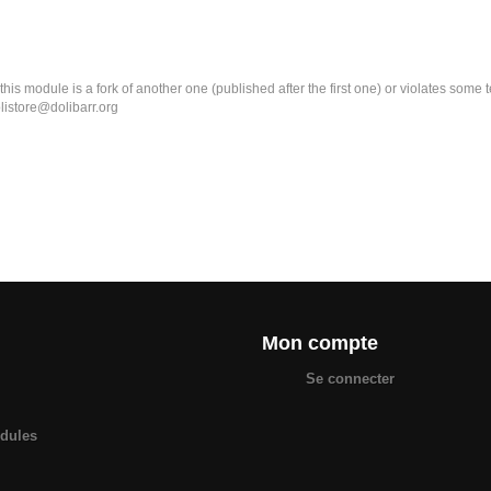
k this module is a fork of another one (published after the first one) or violates som
olistore@dolibarr.org
Mon compte
Se connecter
odules