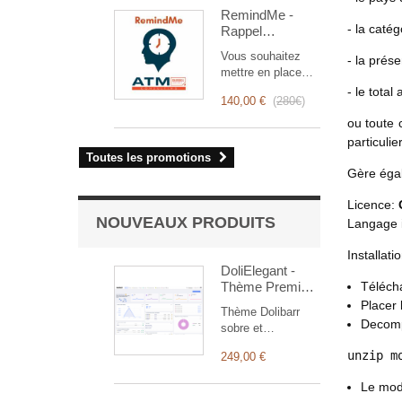
optimise la gestion
RemindMe -
des interventions,
- la catég
Rappel
de la planification
automatique
à la facturation.
Vous souhaitez
- la prés
(mail,
Conçu pour les
mettre en place
événement,
équipes
des rappels
- le total
notification)
commerciales et
140,00 €
(
280€
)
automatiques ?
techniques, il offre
RemindMe est
ou toute 
une suite complète
pour là pour vous !
particulier
de fonctionnalités
Il permet de
Toutes les promotions
pour assurer un
programmer
Gère égal
suivi transparent et
différents types de
efficace de chaque
rappels en fonction
Licence:
intervention.
d'un déclencheur.
NOUVEAUX PRODUITS
Langage 
Installatio
DoliElegant -
Thème Premium
Télécha
pour Dolibarr
Placer 
Thème Dolibarr
ERP & CRM
Decomp
sobre et
professionnel :
unzip m
249,00 €
interface discrète,
structure claire,
Le modu
tableau de bord