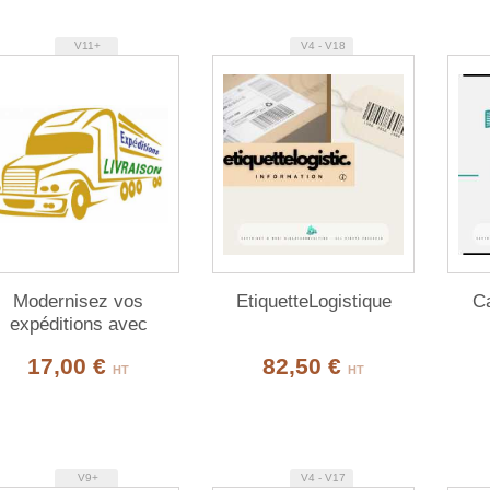
V11+
V4 - V18
Modernisez vos
EtiquetteLogistique
Ca
expéditions avec
'Livraison'
17,00 €
82,50 €
HT
HT
V9+
V4 - V17