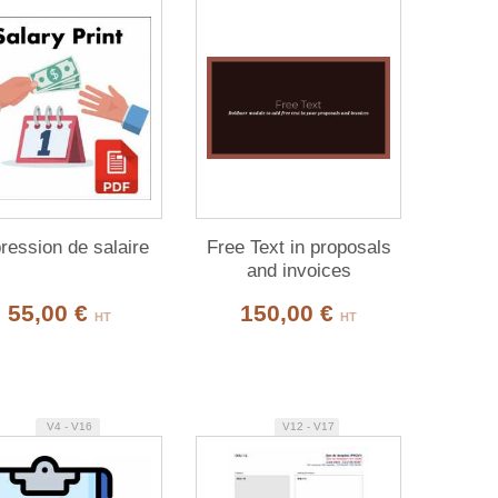
ression de salaire
Free Text in proposals
and invoices
55,00 €
150,00 €
HT
HT
V4 - V16
V12 - V17