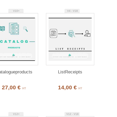
V10+
V4 - V18
talogueproducts
ListReceipts
27,00 €
14,00 €
HT
HT
V12+
V12 - V18