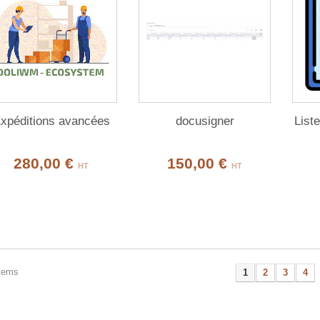
xpéditions avancées
docusigner
List
280,00 €
150,00 €
HT
HT
items
1
2
3
4