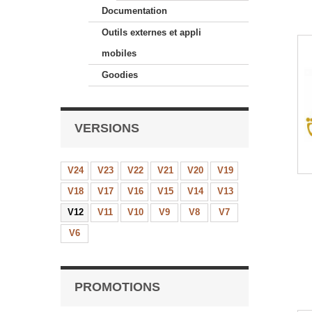
Documentation
Outils externes et appli
mobiles
Goodies
VERSIONS
V24
V23
V22
V21
V20
V19
V18
V17
V16
V15
V14
V13
V12
V11
V10
V9
V8
V7
V6
PROMOTIONS