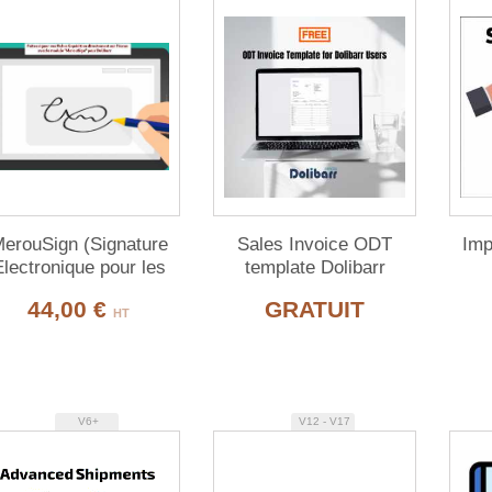
erouSign (Signature
Sales Invoice ODT
Imp
Electronique pour les
template Dolibarr
Fiches Expédition
ERP/CRM
44,00 €
GRATUIT
Dolibarr)
HT
V6+
V12 - V17