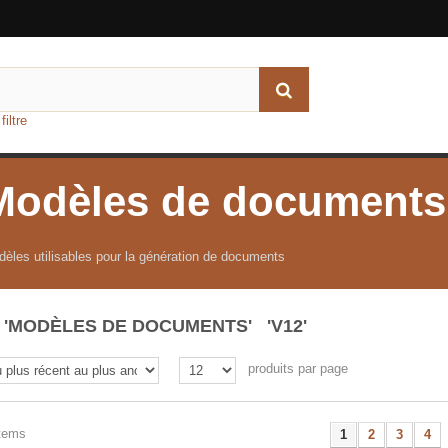
iltre
Modèles de documents
èles utilisables pour la génération de documents
'MODÈLES DE DOCUMENTS' 'V12'
produits par page
items
1
2
3
4