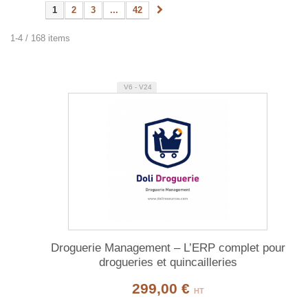
1
2
3
...
42
1-4 / 168 items
V6 - V24
Droguerie Management – L’ERP complet pour
drogueries et quincailleries
299,00 €
HT