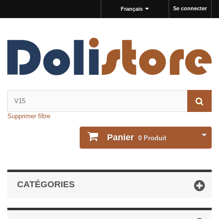
Se connecter
Français
Supprimer filtre
Panier
0
Produit
CATÉGORIES