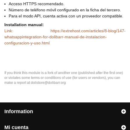
Acceso HTTPS recomendado.
Número de teléfono móvil configurado en la ficha del tercero.
Para el modo API, cuenta activa con un proveedor compatible.
Installation manual:
Link: https://extrehost.com/articles/8-blog/147-
whatsappintegration-for-dolibarr-manual-de-instalacion-
configuracion-y-uso.html
If you think this module is a fork of another one (published after the first one)
or violates some terms or conditions of use (for users or vendors), you can
make a report at dolistore@dolibarr.org
Information
Mi cuenta